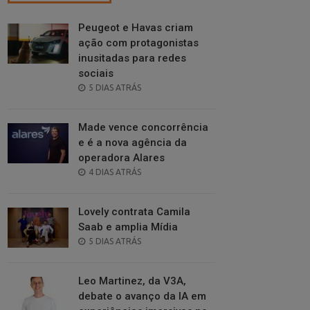
Peugeot e Havas criam
ação com protagonistas
inusitadas para redes
sociais
POSTED
5 DIAS ATRÁS
ON
Made vence concorrência
e é a nova agência da
operadora Alares
POSTED
4 DIAS ATRÁS
ON
Lovely contrata Camila
Saab e amplia Mídia
POSTED
5 DIAS ATRÁS
ON
Leo Martinez, da V3A,
debate o avanço da IA em