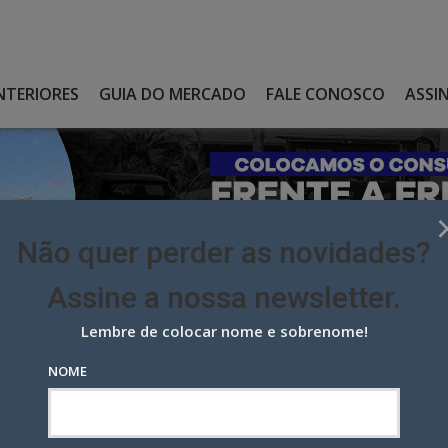
NTERIORES
GUIA DO MERCADO
FALE CONOSCO
ASSI
Não quer perder as novidades?
Assine a nossa newsletter.
Lembre de colocar nome e sobrenome!
ÊMIOS
NOME
prêmios