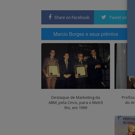
ON
Share
on Facebook
Tweet
on Twi
Marcio Borges e seus prêmios
Destaque de Marketing da
Profis
ABM, pela Cinco, para o Metrô
do An
Rio, em 1999