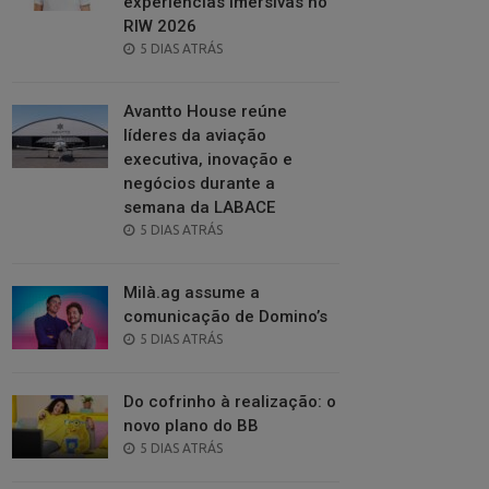
experiências imersivas no
RIW 2026
POSTED
5 DIAS ATRÁS
ON
Avantto House reúne
líderes da aviação
executiva, inovação e
negócios durante a
semana da LABACE
POSTED
5 DIAS ATRÁS
ON
Milà.ag assume a
comunicação de Domino’s
POSTED
5 DIAS ATRÁS
ON
Do cofrinho à realização: o
novo plano do BB
POSTED
5 DIAS ATRÁS
ON