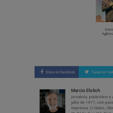
Execu
Agênci
Share
on Facebook
Tweet
on Twi
Marcio Ehrlich
Jornalista, publicitário
julho de 1977, com pass
Imprensa, O Globo, Últi