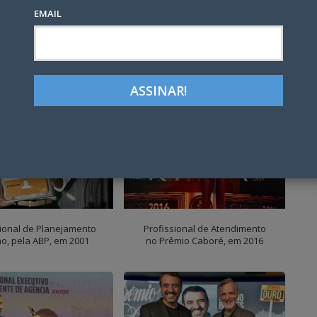
EMAIL
Google+
LinkedIn
Pinterest
tter
sional de Planejamento
Profissional de Atendimento
o, pela ABP, em 2001
no Prêmio Caboré, em 2016