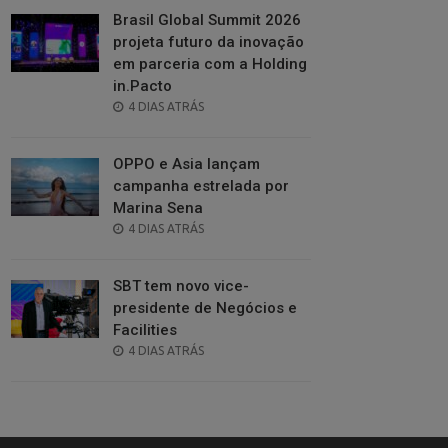
Brasil Global Summit 2026
projeta futuro da inovação
em parceria com a Holding
in.Pacto
POSTED
4 DIAS ATRÁS
ON
OPPO e Asia lançam
campanha estrelada por
Marina Sena
POSTED
4 DIAS ATRÁS
ON
SBT tem novo vice-
presidente de Negócios e
Facilities
POSTED
4 DIAS ATRÁS
ON