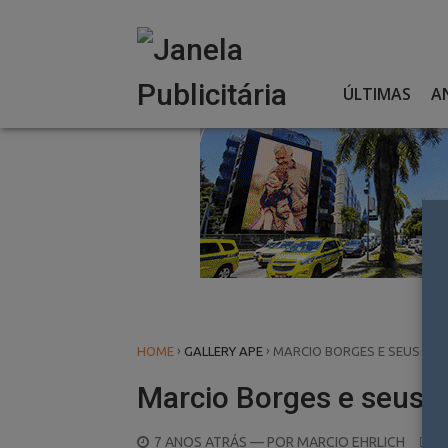
Skip
to
content
ÚLTIMAS
A
›
›
HOME
GALLERY APE
MARCIO BORGES E SEUS PR
Marcio Borges e seus 
POSTED
7 ANOS ATRÁS
— POR
MARCIO EHRLICH
0