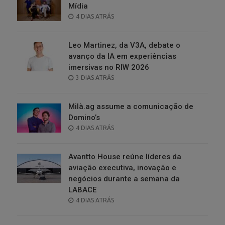
Mídia
POSTED
4 DIAS ATRÁS
ON
Leo Martinez, da V3A, debate o
avanço da IA em experiências
imersivas no RIW 2026
POSTED
3 DIAS ATRÁS
ON
Milà.ag assume a comunicação de
Domino’s
POSTED
4 DIAS ATRÁS
ON
Avantto House reúne líderes da
aviação executiva, inovação e
negócios durante a semana da
LABACE
POSTED
4 DIAS ATRÁS
ON