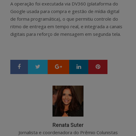
A operação foi executada via DV360 (plataforma do
Google usada para compra e gestão de mídia digital
de forma programática), o que permitiu controle do
ritmo de entrega em tempo real, e integrada a canais
digitais para reforço de mensagem em segunda tela.
Google+
LinkedIn
Pinterest
S
T
h
w
a
e
r
e
e
t
Renata Suter
Jornalista e coordenadora do Prêmio Colunistas