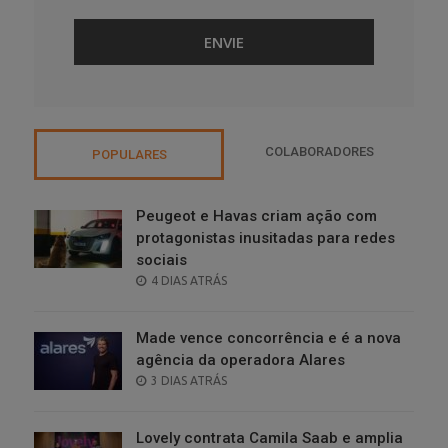
COLABORADORES
POPULARES
Peugeot e Havas criam ação com
protagonistas inusitadas para redes
sociais
POSTED
4 DIAS ATRÁS
ON
Made vence concorrência e é a nova
agência da operadora Alares
POSTED
3 DIAS ATRÁS
ON
Lovely contrata Camila Saab e amplia