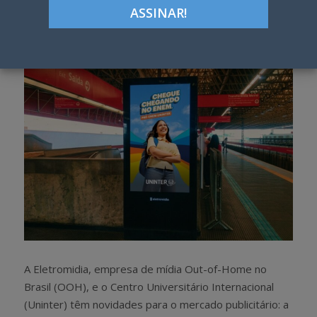
Google+
LinkedIn
Pinterest
S
T
h
w
a
e
r
e
e
t
A Eletromidia, empresa de mídia O
ut-of-Home no
Brasil (OOH), e o Centro Universitário Internacional
(Uninter) têm novidades para o mercado publicitário: a