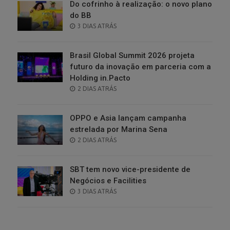
Do cofrinho à realização: o novo plano
do BB
POSTED
3 DIAS ATRÁS
ON
Brasil Global Summit 2026 projeta
futuro da inovação em parceria com a
Holding in.Pacto
POSTED
2 DIAS ATRÁS
ON
OPPO e Asia lançam campanha
estrelada por Marina Sena
POSTED
2 DIAS ATRÁS
ON
SBT tem novo vice-presidente de
Negócios e Facilities
POSTED
3 DIAS ATRÁS
ON