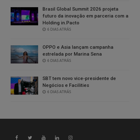
Brasil Global Summit 2026 projeta
futuro da inovação em parceria com a
Holding in.Pacto
POSTED
6 DIAS ATRÁS
ON
OPPO e Asia lançam campanha
estrelada por Marina Sena
POSTED
6 DIAS ATRÁS
ON
SBT tem novo vice-presidente de
Negócios e Facilities
POSTED
6 DIAS ATRÁS
ON