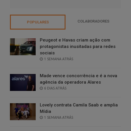
COLABORADORES
POPULARES
Peugeot e Havas criam ação com
protagonistas inusitadas para redes
sociais
POSTED
1 SEMANA ATRÁS
ON
Made vence concorrência e é a nova
agência da operadora Alares
POSTED
6 DIAS ATRÁS
ON
Lovely contrata Camila Saab e amplia
Mídia
POSTED
1 SEMANA ATRÁS
ON