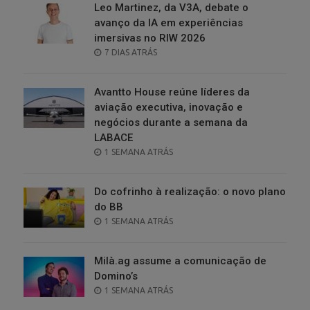
Leo Martinez, da V3A, debate o
avanço da IA em experiências
imersivas no RIW 2026
POSTED
7 DIAS ATRÁS
ON
Avantto House reúne líderes da
aviação executiva, inovação e
negócios durante a semana da
LABACE
POSTED
1 SEMANA ATRÁS
ON
Do cofrinho à realização: o novo plano
do BB
POSTED
1 SEMANA ATRÁS
ON
Milà.ag assume a comunicação de
Domino’s
POSTED
1 SEMANA ATRÁS
ON