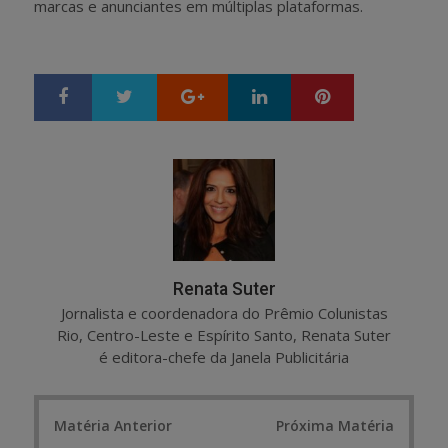
marcas e anunciantes em múltiplas plataformas.
Google+
LinkedIn
Pinterest
S
T
h
w
a
e
r
e
e
t
Renata Suter
Jornalista e coordenadora do Prêmio Colunistas
Rio, Centro-Leste e Espírito Santo, Renata Suter
é editora-chefe da Janela Publicitária
Post
Matéria Anterior
Próxima Matéria
navigation