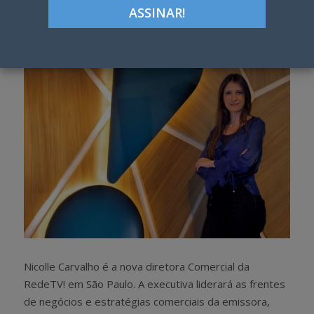
Google+
LinkedIn
Pinterest
S
T
h
w
a
e
r
e
e
t
Nicolle Carvalho é a nova diretora Comercial da
RedeTV! em São Paulo. A executiva liderará as frentes
de negócios e estratégias comerciais da emissora,