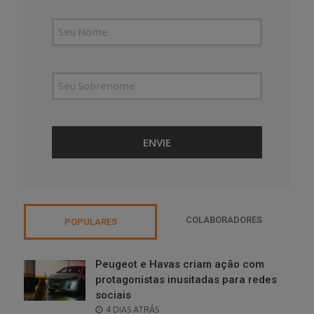
COLABORADORES
POPULARES
Peugeot e Havas criam ação com
protagonistas inusitadas para redes
sociais
POSTED
4 DIAS ATRÁS