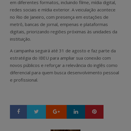
em diferentes formatos, incluindo filme, mídia digital,
redes sociais e mídia exterior. A veiculação acontece
no Rio de Janeiro, com presença em estações de
metrô, bancas de jornal, empenas e plataformas
digitais, priorizando regiões próximas às unidades da
instituição.
A campanha seguirá até 31 de agosto e faz parte da
estratégia do IBEU para ampliar sua conexão com
novos públicos e reforçar a relevância do inglês como
diferencial para quem busca desenvolvimento pessoal
e profissional.
Google+
LinkedIn
Pinterest
S
T
h
w
a
e
r
e