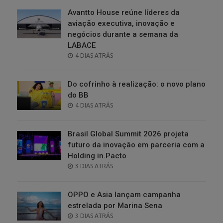
Avantto House reúne líderes da
aviação executiva, inovação e
negócios durante a semana da
LABACE
POSTED
4 DIAS ATRÁS
ON
Do cofrinho à realização: o novo plano
do BB
POSTED
4 DIAS ATRÁS
ON
Brasil Global Summit 2026 projeta
futuro da inovação em parceria com a
Holding in.Pacto
POSTED
3 DIAS ATRÁS
ON
OPPO e Asia lançam campanha
estrelada por Marina Sena
POSTED
3 DIAS ATRÁS