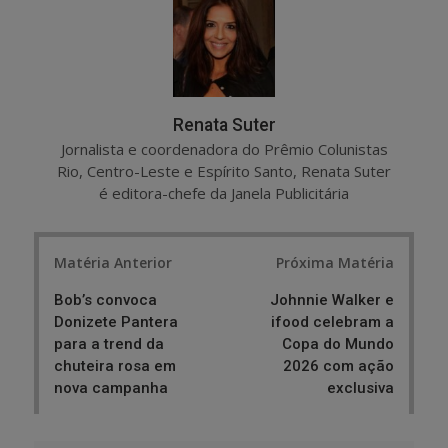
e
t
Renata Suter
Jornalista e coordenadora do Prêmio Colunistas
Rio, Centro-Leste e Espírito Santo, Renata Suter
é editora-chefe da Janela Publicitária
Post
Matéria Anterior
Próxima Matéria
navigation
Bob’s convoca
Johnnie Walker e
Donizete Pantera
ifood celebram a
para a trend da
Copa do Mundo
chuteira rosa em
2026 com ação
nova campanha
exclusiva