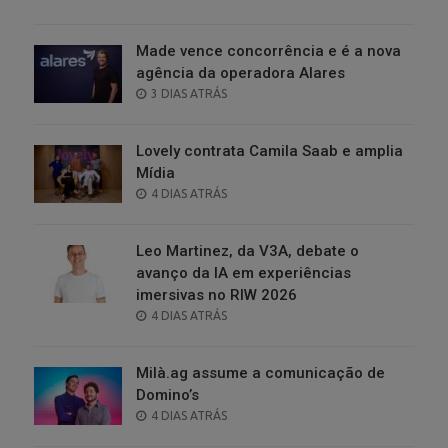
ON
Made vence concorrência e é a nova
agência da operadora Alares
POSTED
3 DIAS ATRÁS
ON
Lovely contrata Camila Saab e amplia
Mídia
POSTED
4 DIAS ATRÁS
ON
Leo Martinez, da V3A, debate o
avanço da IA em experiências
imersivas no RIW 2026
POSTED
4 DIAS ATRÁS
ON
Milà.ag assume a comunicação de
Domino’s
POSTED
4 DIAS ATRÁS
ON