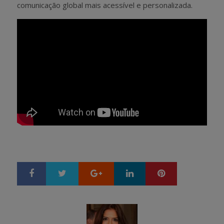
comunicação global mais acessível e personalizada.
Google+
LinkedIn
Pinterest
S
T
h
w
a
e
r
e
e
t