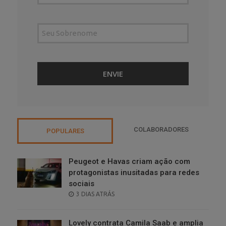
COLABORADORES
POPULARES
Peugeot e Havas criam ação com
protagonistas inusitadas para redes
sociais
POSTED
3 DIAS ATRÁS
ON
Lovely contrata Camila Saab e amplia