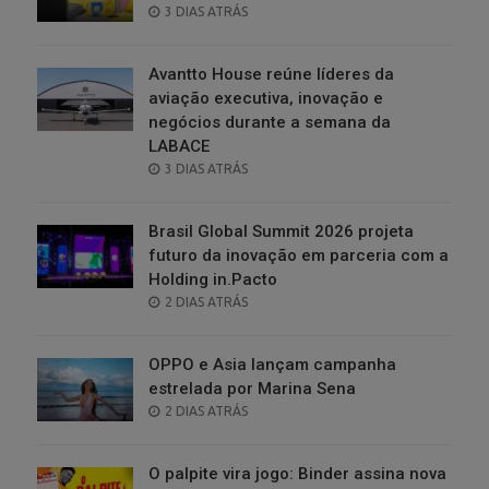
POSTED
3 DIAS ATRÁS
ON
Avantto House reúne líderes da
aviação executiva, inovação e
negócios durante a semana da
LABACE
POSTED
3 DIAS ATRÁS
ON
Brasil Global Summit 2026 projeta
futuro da inovação em parceria com a
Holding in.Pacto
POSTED
2 DIAS ATRÁS
ON
OPPO e Asia lançam campanha
estrelada por Marina Sena
POSTED
2 DIAS ATRÁS
ON
O palpite vira jogo: Binder assina nova