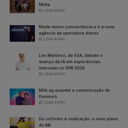
Mídia
POSTED
3 DIAS ATRÁS
ON
Made vence concorrência e é a nova
agência da operadora Alares
POSTED
2 DIAS ATRÁS
ON
Leo Martinez, da V3A, debate o
avanço da IA em experiências
imersivas no RIW 2026
POSTED
3 DIAS ATRÁS
ON
Milà.ag assume a comunicação de
Domino’s
POSTED
3 DIAS ATRÁS
ON
Do cofrinho à realização: o novo plano
do BB