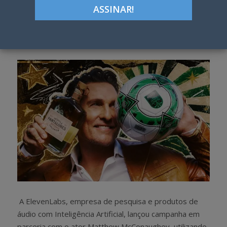
ON
Google+
LinkedIn
Pinterest
S
T
h
w
a
e
r
e
e
t
A ElevenLabs, empresa de pesquisa e produtos de
áudio com Inteligência Artificial, lançou campanha em
parceria com o ator Matthew McConaughey, utilizando