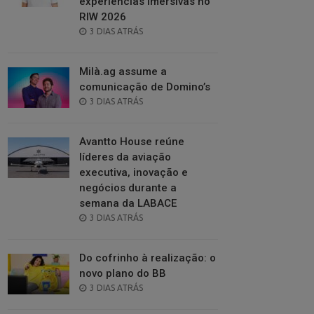
experiências imersivas no
RIW 2026
POSTED
3 DIAS ATRÁS
ON
Milà.ag assume a
comunicação de Domino’s
POSTED
3 DIAS ATRÁS
ON
Avantto House reúne
líderes da aviação
executiva, inovação e
negócios durante a
semana da LABACE
POSTED
3 DIAS ATRÁS
ON
Do cofrinho à realização: o
novo plano do BB
POSTED
3 DIAS ATRÁS
ON