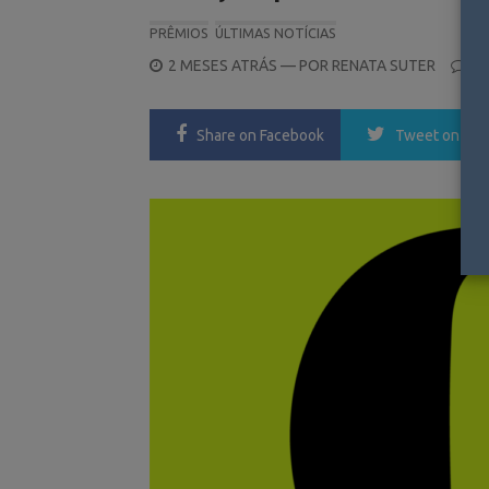
PRÊMIOS
ÚLTIMAS NOTÍCIAS
POSTED
2 MESES ATRÁS
— POR
RENATA SUTER
0
ON
Share
on Facebook
Tweet
on Twi