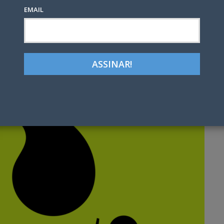
EMAIL
Google+
LinkedIn
Pinterest
tter