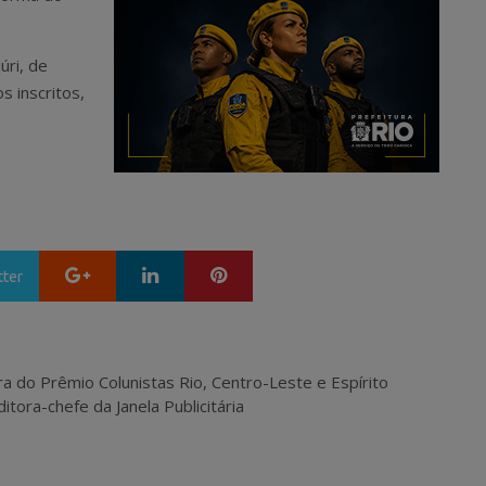
úri, de
s inscritos,
Google+
LinkedIn
Pinterest
tter
ra do Prêmio Colunistas Rio, Centro-Leste e Espírito
itora-chefe da Janela Publicitária