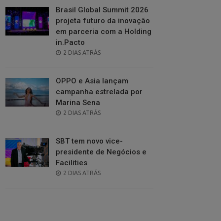
Brasil Global Summit 2026
projeta futuro da inovação
em parceria com a Holding
in.Pacto
POSTED
2 DIAS ATRÁS
ON
OPPO e Asia lançam
campanha estrelada por
Marina Sena
POSTED
2 DIAS ATRÁS
ON
SBT tem novo vice-
presidente de Negócios e
Facilities
POSTED
2 DIAS ATRÁS
ON