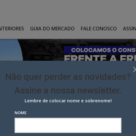
NTERIORES
GUIA DO MERCADO
FALE CONOSCO
ASSI
Não quer perder as novidades?
Assine a nossa newsletter.
Lembre de colocar nome e sobrenome!
NISTAS RIO + CCRJ: COMEÇA A VOTAÇÃO PARA DEFINIR SHORTLISTS
NOME
tas Rio + CCRJ: começa a
rtlists