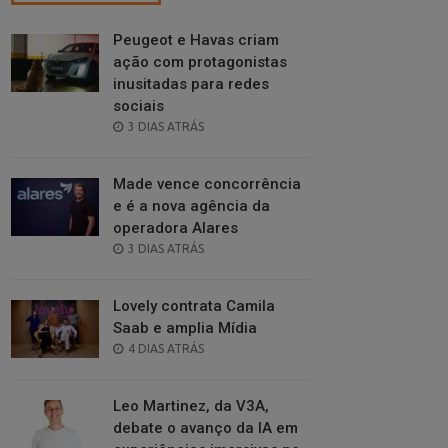
Peugeot e Havas criam
ação com protagonistas
inusitadas para redes
sociais
POSTED
3 DIAS ATRÁS
ON
Made vence concorrência
e é a nova agência da
operadora Alares
POSTED
3 DIAS ATRÁS
ON
Lovely contrata Camila
Saab e amplia Mídia
POSTED
4 DIAS ATRÁS
ON
Leo Martinez, da V3A,
debate o avanço da IA em