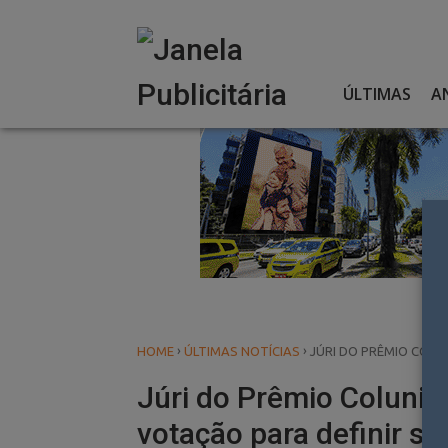
Skip
to
content
ÚLTIMAS
A
›
›
HOME
ÚLTIMAS NOTÍCIAS
JÚRI DO PRÊMIO COLU
Júri do Prêmio Colunis
votação para definir sho