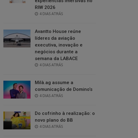
experiências imersivas no
RIW 2026
POSTED
4 DIAS ATRÁS
ON
Avantto House reúne
líderes da aviação
executiva, inovação e
negócios durante a
semana da LABACE
POSTED
4 DIAS ATRÁS
ON
Milà.ag assume a
comunicação de Domino’s
POSTED
4 DIAS ATRÁS
ON
Do cofrinho à realização: o
novo plano do BB
POSTED
4 DIAS ATRÁS
ON