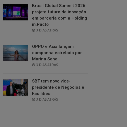
Brasil Global Summit 2026
projeta futuro da inovação
em parceria com a Holding
in.Pacto
POSTED
3 DIAS ATRÁS
ON
OPPO e Asia lançam
campanha estrelada por
Marina Sena
POSTED
3 DIAS ATRÁS
ON
SBT tem novo vice-
presidente de Negócios e
Facilities
POSTED
3 DIAS ATRÁS
ON