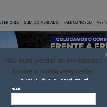
NTERIORES
GUIA DO MERCADO
FALE CONOSCO
ASSI
Não quer perder as novidades?
Assine a nossa newsletter.
Lembre de colocar nome e sobrenome!
VICE-PRESIDENTE DE SUSTENTABILIDADE E ASSUNTOS
NOME
e-Presidente de