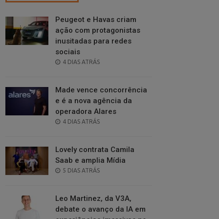
Peugeot e Havas criam
ação com protagonistas
inusitadas para redes
sociais
POSTED
4 DIAS ATRÁS
ON
Made vence concorrência
e é a nova agência da
operadora Alares
POSTED
4 DIAS ATRÁS
ON
Lovely contrata Camila
Saab e amplia Mídia
POSTED
5 DIAS ATRÁS
ON
Leo Martinez, da V3A,
debate o avanço da IA em