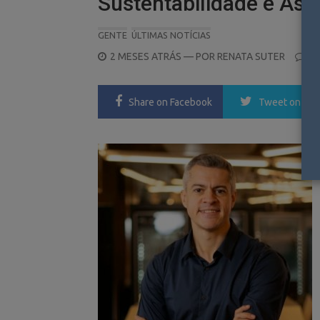
Sustentabilidade e Ass
GENTE
ÚLTIMAS NOTÍCIAS
POSTED
2 MESES ATRÁS
— POR
RENATA SUTER
0
ON
Share
on Facebook
Tweet
on Twi