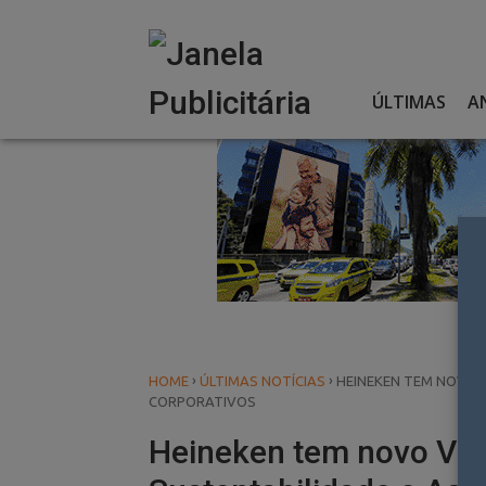
Skip
to
content
ÚLTIMAS
A
›
›
HOME
ÚLTIMAS NOTÍCIAS
HEINEKEN TEM NOVO 
CORPORATIVOS
Heineken tem novo Vic