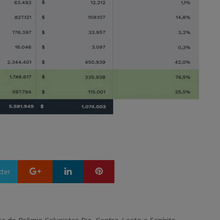
Google+
LinkedIn
Pinterest
tter
ra do Prêmio Colunistas Rio, Centro-Leste e Espírito