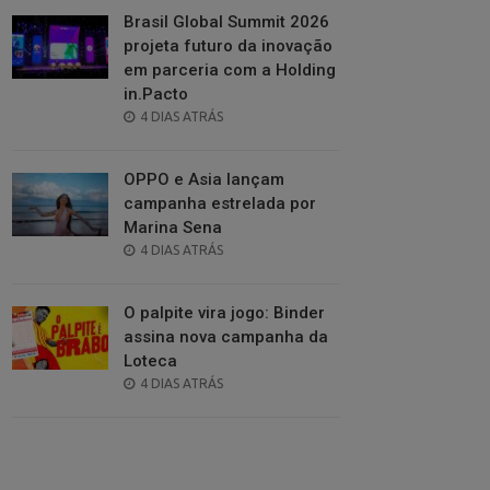
Brasil Global Summit 2026
projeta futuro da inovação
em parceria com a Holding
in.Pacto
POSTED
4 DIAS ATRÁS
ON
OPPO e Asia lançam
campanha estrelada por
Marina Sena
POSTED
4 DIAS ATRÁS
ON
O palpite vira jogo: Binder
assina nova campanha da
Loteca
POSTED
4 DIAS ATRÁS
ON