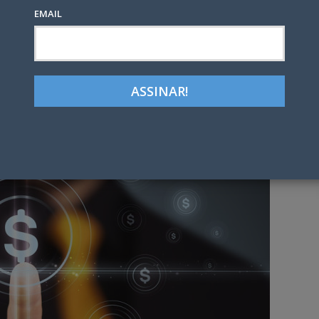
EMAIL
Google+
LinkedIn
Pinterest
tter