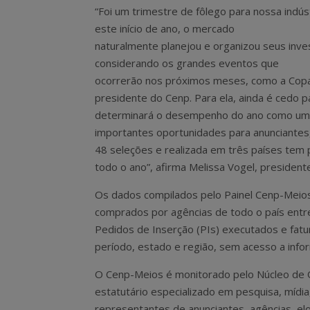
“Foi um trimestre de fôlego para nossa indúst
este início de ano, o mercado
naturalmente planejou e organizou seus inv
considerando os grandes eventos que
ocorrerão nos próximos meses, como a Copa d
presidente do Cenp. Para ela, ainda é cedo p
determinará o desempenho do ano como um t
importantes oportunidades para anunciantes
48 seleções e realizada em três países tem p
todo o ano”, afirma Melissa Vogel, president
Os dados compilados pelo Painel Cenp-Meios
comprados por agências de todo o país entr
Pedidos de Inserção (PIs) executados e fat
período, estado e região, sem acesso a infor
O Cenp-Meios é monitorado pelo Núcleo de Q
estatutário especializado em pesquisa, mídia
representantes de anunciantes, agências, elo