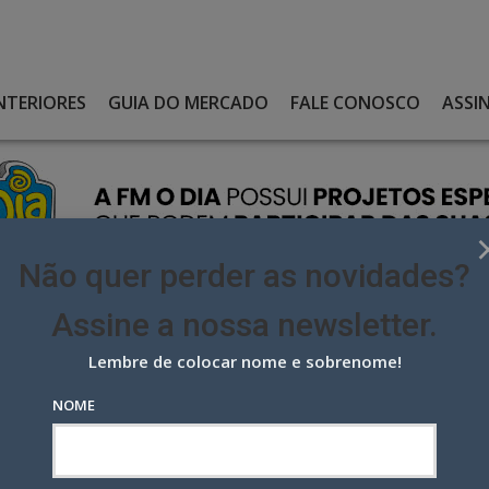
NTERIORES
GUIA DO MERCADO
FALE CONOSCO
ASSI
Não quer perder as novidades?
Assine a nossa newsletter.
Lembre de colocar nome e sobrenome!
DE TENDÊNCIA POSITIVA PARA O ECOSSISTEMA PUBLICITÁRIO
NOME
endência positiva para o
o