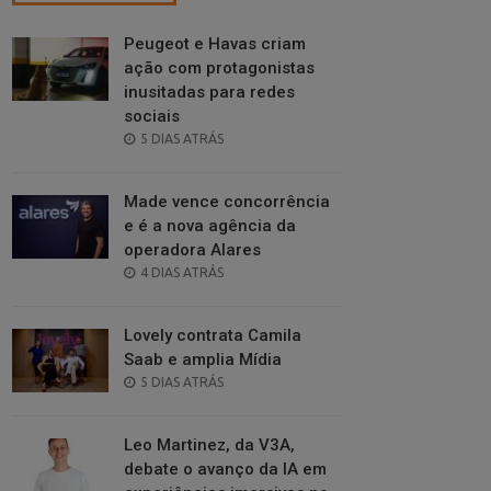
Peugeot e Havas criam
ação com protagonistas
inusitadas para redes
sociais
POSTED
5 DIAS ATRÁS
ON
Made vence concorrência
e é a nova agência da
operadora Alares
POSTED
4 DIAS ATRÁS
ON
Lovely contrata Camila
Saab e amplia Mídia
POSTED
5 DIAS ATRÁS
ON
Leo Martinez, da V3A,
debate o avanço da IA em