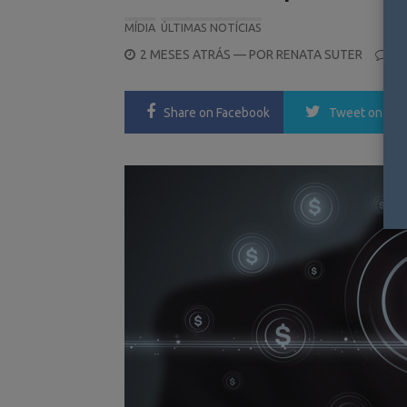
MÍDIA
ÚLTIMAS NOTÍCIAS
POSTED
2 MESES ATRÁS
— POR
RENATA SUTER
0
ON
Share
on Facebook
Tweet
on Twi