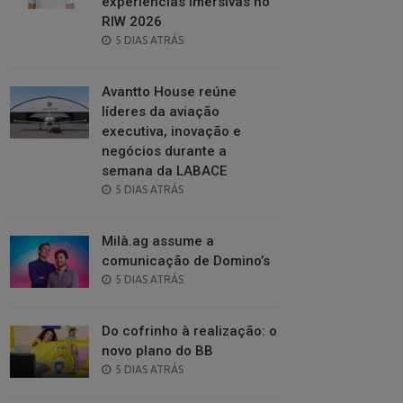
experiências imersivas no
RIW 2026
POSTED
5 DIAS ATRÁS
ON
Avantto House reúne
líderes da aviação
executiva, inovação e
negócios durante a
semana da LABACE
POSTED
5 DIAS ATRÁS
ON
Milà.ag assume a
comunicação de Domino’s
POSTED
5 DIAS ATRÁS
ON
Do cofrinho à realização: o
novo plano do BB
POSTED
5 DIAS ATRÁS
ON