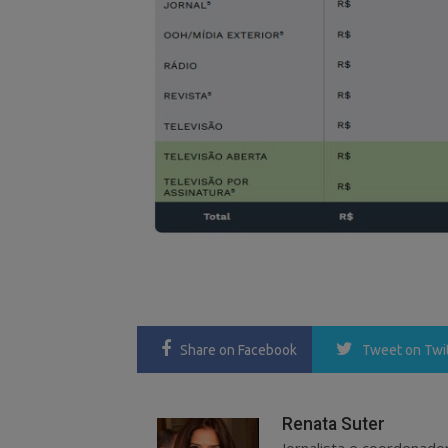
Share
on Facebook
Tweet
on Twi
Renata Suter
Jornalista e coordenado