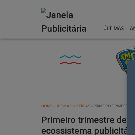
Skip
to
content
ÚLTIMAS
A
›
›
HOME
ÚLTIMAS NOTÍCIAS
PRIMEIRO TRIMESTRE 
Primeiro trimestre de t
ecossistema publicitári