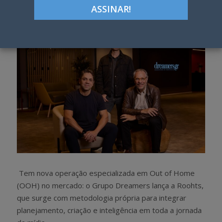
h
w
a
e
r
e
e
t
Tem nova operação especializada em Out of Home
(OOH) no mercado: o Grupo Dreamers lança a Roohts,
que surge com metodologia própria para integrar
planejamento, criação e inteligência em toda a jornada