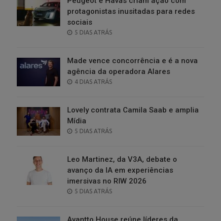
Peugeot e Havas criam ação com
protagonistas inusitadas para redes
sociais
POSTED
5 DIAS ATRÁS
ON
Made vence concorrência e é a nova
agência da operadora Alares
POSTED
4 DIAS ATRÁS
ON
Lovely contrata Camila Saab e amplia
Mídia
POSTED
5 DIAS ATRÁS
ON
Leo Martinez, da V3A, debate o
avanço da IA em experiências
imersivas no RIW 2026
POSTED
5 DIAS ATRÁS
ON
Avantto House reúne líderes da