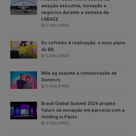
aviação executiva, inovação e
negócios durante a semana da
LABACE
POSTED
5 DIAS ATRÁS
ON
Do cofrinho à realização: o novo plano
do BB
POSTED
5 DIAS ATRÁS
ON
Milà.ag assume a comunicação de
Domino’s
POSTED
5 DIAS ATRÁS
ON
Brasil Global Summit 2026 projeta
futuro da inovação em parceria com a
Holding in.Pacto
POSTED
4 DIAS ATRÁS
ON