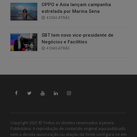
OPPO e Asia lançam campanha
estrelada por Marina Sena
POSTED
4 DIAS ATRÁS
ON
SBT tem novo vice-presidente de
Negócios e Facilities
POSTED
4 DIAS ATRÁS
ON
Copyright 2025 © Todos os direitos reservados a Janela
Publicitária. A reprodução de conteúdo original aqui publicado
sem a devida autorização ou citação da fonte configura-se em