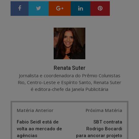
Google+
LinkedIn
Pinterest
S
T
h
w
a
e
r
e
e
t
Renata Suter
Jornalista e coordenadora do Prêmio Colunistas
Rio, Centro-Leste e Espírito Santo, Renata Suter
é editora-chefe da Janela Publicitária
Post
Matéria Anterior
Próxima Matéria
navigation
Fabio Seidl está de
SBT contrata
volta ao mercado de
Rodrigo Bocardi
agências
para ancorar projeto