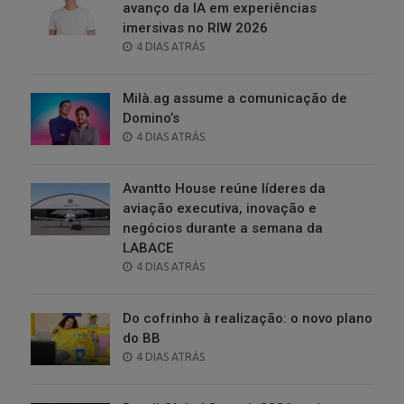
avanço da IA em experiências
imersivas no RIW 2026
POSTED
4 DIAS ATRÁS
ON
Milà.ag assume a comunicação de
Domino’s
POSTED
4 DIAS ATRÁS
ON
Avantto House reúne líderes da
aviação executiva, inovação e
negócios durante a semana da
LABACE
POSTED
4 DIAS ATRÁS
ON
Do cofrinho à realização: o novo plano
do BB
POSTED
4 DIAS ATRÁS
ON