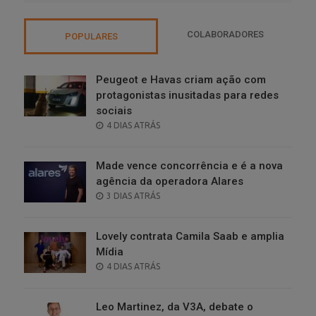
COLABORADORES
POPULARES
Peugeot e Havas criam ação com
protagonistas inusitadas para redes
sociais
POSTED
4 DIAS ATRÁS
ON
Made vence concorrência e é a nova
agência da operadora Alares
POSTED
3 DIAS ATRÁS
ON
Lovely contrata Camila Saab e amplia
Mídia
POSTED
4 DIAS ATRÁS
ON
Leo Martinez, da V3A, debate o