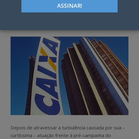
ON
Google+
LinkedIn
Pinterest
S
T
h
w
a
e
r
e
e
t
Depois de atravessar a turbulência causada por sua –
curtíssima – atuação frente à pré-campanha do