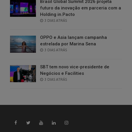
Brasil Global Summit 2026 projeta
futuro da inovação em parceria com a
Holding in.Pacto
POSTED
3 DIAS ATRÁS
ON
OPPO e Asia lançam campanha
estrelada por Marina Sena
POSTED
3 DIAS ATRÁS
ON
SBT tem novo vice-presidente de
Negócios e Facilities
POSTED
3 DIAS ATRÁS
ON