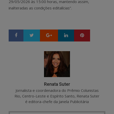
29/05/2026 às 15:00 horas, mantendo assim,
inalteradas as condições editalícias”.
Google+
LinkedIn
Pinterest
S
T
h
w
a
e
r
e
e
t
Renata Suter
Jornalista e coordenadora do Prêmio Colunistas
Rio, Centro-Leste e Espírito Santo, Renata Suter
é editora-chefe da Janela Publicitária