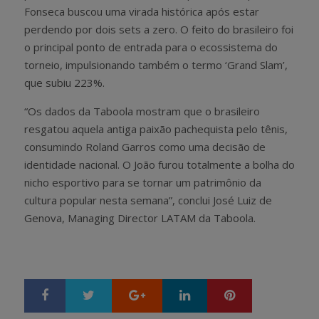
Fonseca buscou uma virada histórica após estar
perdendo por dois sets a zero. O feito do brasileiro foi
o principal ponto de entrada para o ecossistema do
torneio, impulsionando também o termo ‘Grand Slam’,
que subiu 223%.
“Os dados da Taboola mostram que o brasileiro
resgatou aquela antiga paixão pachequista pelo tênis,
consumindo Roland Garros como uma decisão de
identidade nacional. O João furou totalmente a bolha do
nicho esportivo para se tornar um patrimônio da
cultura popular nesta semana”, conclui José Luiz de
Genova, Managing Director LATAM da Taboola.
Google+
LinkedIn
Pinterest
S
T
h
w