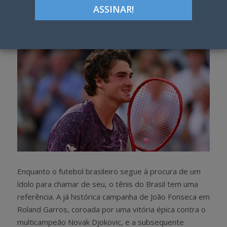
Google+
LinkedIn
Pinterest
S
T
h
w
a
e
r
e
e
t
Enquanto o futebol brasileiro segue à procura de um
ídolo para chamar de seu, o tênis do Brasil tem uma
referência. A já histórica campanha de João Fonseca em
Roland Garros, coroada por uma vitória épica contra o
multicampeão Novak Djokovic, e a subsequente