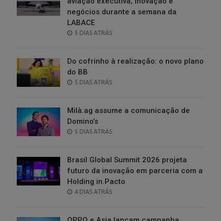
aviação executiva, inovação e
negócios durante a semana da
LABACE
POSTED
5 DIAS ATRÁS
ON
Do cofrinho à realização: o novo plano
do BB
POSTED
5 DIAS ATRÁS
ON
Milà.ag assume a comunicação de
Domino’s
POSTED
5 DIAS ATRÁS
ON
Brasil Global Summit 2026 projeta
futuro da inovação em parceria com a
Holding in.Pacto
POSTED
4 DIAS ATRÁS
ON
OPPO e Asia lançam campanha