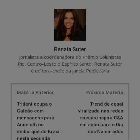
a
e
r
e
e
t
Renata Suter
Jornalista e coordenadora do Prêmio Colunistas
Rio, Centro-Leste e Espírito Santo, Renata Suter
é editora-chefe da Janela Publicitária
Post
Matéria Anterior
Próxima Matéria
navigation
Trident ocupa o
Trend de casal
Galeão com
viralizada nas redes
mensagens para
sociais inspira C&A
Ancelotti no
em ação para o Dia
embarque do Brasil
dos Namorados
nesta segunda