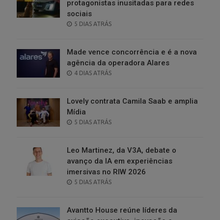
protagonistas inusitadas para redes
sociais
POSTED
5 DIAS ATRÁS
ON
Made vence concorrência e é a nova
agência da operadora Alares
POSTED
4 DIAS ATRÁS
ON
Lovely contrata Camila Saab e amplia
Mídia
POSTED
5 DIAS ATRÁS
ON
Leo Martinez, da V3A, debate o
avanço da IA em experiências
imersivas no RIW 2026
POSTED
5 DIAS ATRÁS
ON
Avantto House reúne líderes da