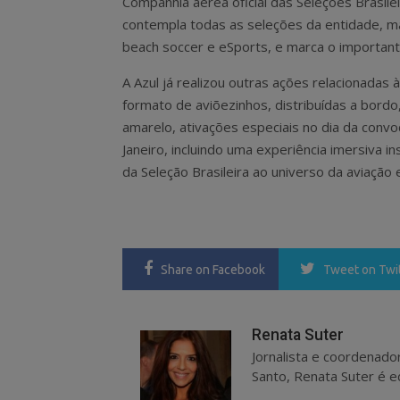
Companhia aérea oficial das Seleções Brasil
contempla todas as seleções da entidade, mas
beach soccer e eSports, e marca o importan
A Azul já realizou outras ações relacionadas 
formato de aviõezinhos, distribuídas a bord
amarelo, ativações especiais no dia da conv
Janeiro, incluindo uma experiência imersiva i
da Seleção Brasileira ao universo da aviação 
Share
on Facebook
Tweet
on Twi
Renata Suter
Jornalista e coordenado
Santo, Renata Suter é ed