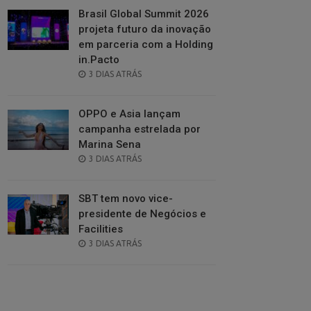
Brasil Global Summit 2026
projeta futuro da inovação
em parceria com a Holding
in.Pacto
POSTED
3 DIAS ATRÁS
ON
OPPO e Asia lançam
campanha estrelada por
Marina Sena
POSTED
3 DIAS ATRÁS
ON
SBT tem novo vice-
presidente de Negócios e
Facilities
POSTED
3 DIAS ATRÁS
ON