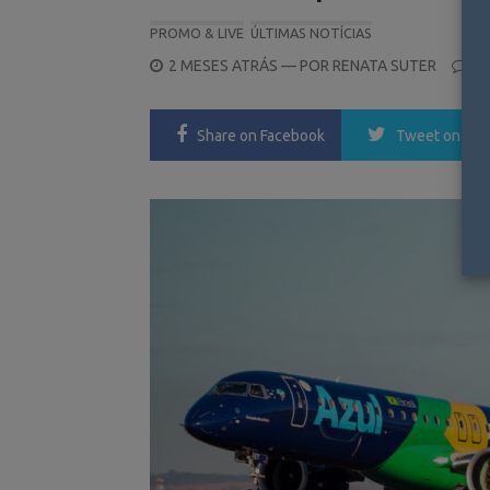
PROMO & LIVE
ÚLTIMAS NOTÍCIAS
POSTED
2 MESES ATRÁS
— POR
RENATA SUTER
0
ON
Share
on Facebook
Tweet
on Twi