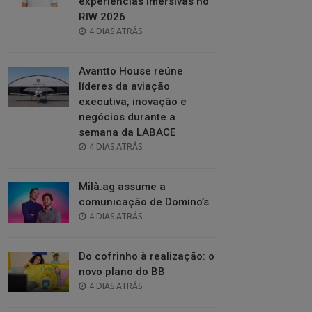
experiências imersivas no
RIW 2026
POSTED
4 DIAS ATRÁS
ON
Avantto House reúne
líderes da aviação
executiva, inovação e
negócios durante a
semana da LABACE
POSTED
4 DIAS ATRÁS
ON
Milà.ag assume a
comunicação de Domino’s
POSTED
4 DIAS ATRÁS
ON
Do cofrinho à realização: o
novo plano do BB
POSTED
4 DIAS ATRÁS
ON