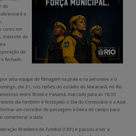
r do
sobrevoará a
,
s cores em
o, mascote da
ara
operação da
rá fechado
a por uma equipe de filmagem na praia e na aeronave e o
mingo, dia 31, nos telões do estádio do Maracanã, no Rio
o amistoso entre Brasil e Panamá, marcado para as 18:30
 mesmo dia também é festejado o Dia do Comissário e a Azul
ra formar um corredor de passagem à beira do campo para
 e comemorar a data.
ederação Brasileira de Futebol (CBF) e passou a ser a