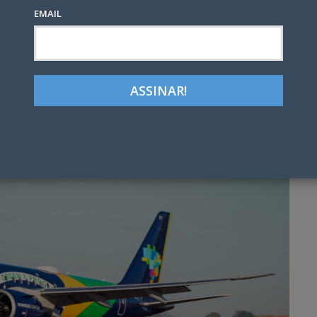
EMAIL
Google+
LinkedIn
Pinterest
tter