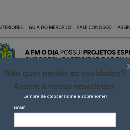
NTERIORES
GUIA DO MERCADO
FALE CONOSCO
ASSI
Não quer perder as novidades?
Assine a nossa newsletter.
Lembre de colocar nome e sobrenome!
 À SELEÇÃO BRASILEIRA COM VOO NA PRAIA DE COPACABANA
NOME
Seleção Brasileira com voo na