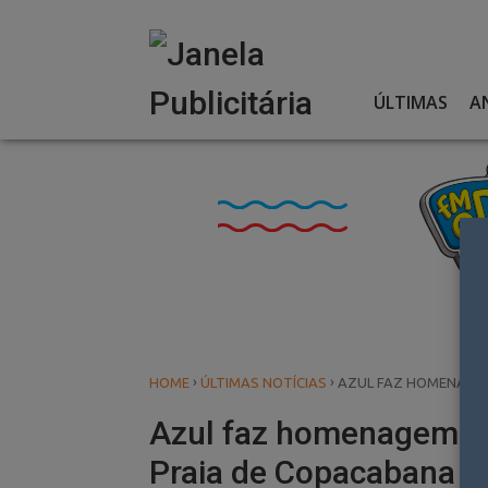
Skip
to
content
ÚLTIMAS
A
›
›
HOME
ÚLTIMAS NOTÍCIAS
AZUL FAZ HOMENAGEM
Azul faz homenagem à 
Praia de Copacabana