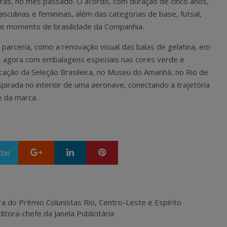
eiras, no mês passado. O acordo, com duração de cinco anos,
culinas e femininas, além das categorias de base, futsal,
te momento de brasilidade da Companhia.
à parceria, como a renovação visual das balas de gelatina, em
o, agora com embalagens especiais nas cores verde e
ocação da Seleção Brasileira, no Museu do Amanhã, no Rio de
nspirada no interior de uma aeronave, conectando a trajetória
e da marca.
Google+
LinkedIn
Pinterest
tter
ra do Prêmio Colunistas Rio, Centro-Leste e Espírito
itora-chefe da Janela Publicitária