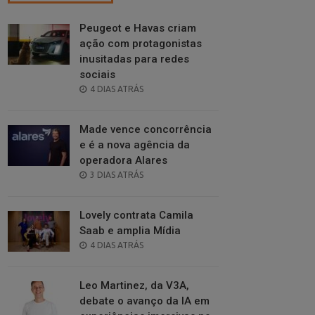
Peugeot e Havas criam
ação com protagonistas
inusitadas para redes
sociais
POSTED
4 DIAS ATRÁS
ON
Made vence concorrência
e é a nova agência da
operadora Alares
POSTED
3 DIAS ATRÁS
ON
Lovely contrata Camila
Saab e amplia Mídia
POSTED
4 DIAS ATRÁS
ON
Leo Martinez, da V3A,
debate o avanço da IA em