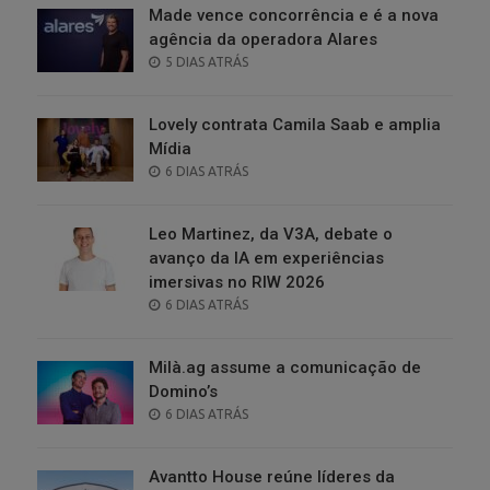
Made vence concorrência e é a nova
agência da operadora Alares
POSTED
5 DIAS ATRÁS
ON
Lovely contrata Camila Saab e amplia
Mídia
POSTED
6 DIAS ATRÁS
ON
Leo Martinez, da V3A, debate o
avanço da IA em experiências
imersivas no RIW 2026
POSTED
6 DIAS ATRÁS
ON
Milà.ag assume a comunicação de
Domino’s
POSTED
6 DIAS ATRÁS
ON
Avantto House reúne líderes da