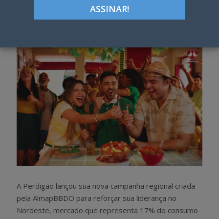
Google+
LinkedIn
Pinterest
S
T
h
w
a
e
r
e
e
t
A Perdigão lançou sua nova campanha regional criada
pela AlmapBBDO para reforçar sua liderança no
Nordeste, mercado que representa 17% do consumo