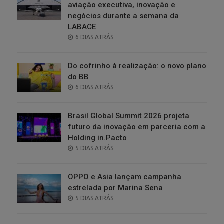
aviação executiva, inovação e
negócios durante a semana da
LABACE
POSTED
6 DIAS ATRÁS
ON
Do cofrinho à realização: o novo plano
do BB
POSTED
6 DIAS ATRÁS
ON
Brasil Global Summit 2026 projeta
futuro da inovação em parceria com a
Holding in.Pacto
POSTED
5 DIAS ATRÁS
ON
OPPO e Asia lançam campanha
estrelada por Marina Sena
POSTED
5 DIAS ATRÁS
ON