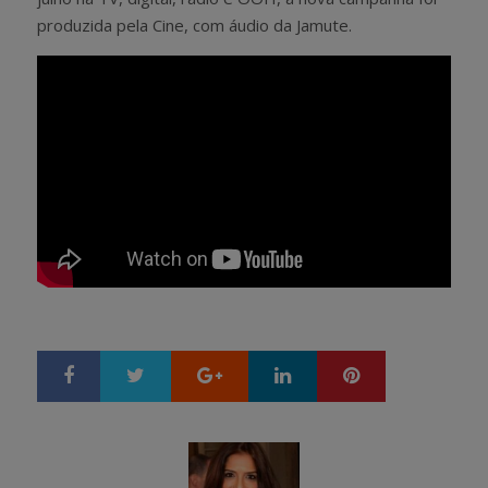
produzida pela Cine, com áudio da Jamute.
Google+
LinkedIn
Pinterest
S
T
h
w
a
e
r
e
e
t