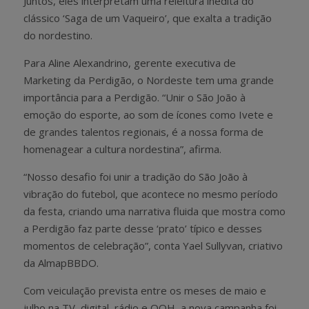
Juntos, eles interpretam uma releitura inédita do
clássico ‘Saga de um Vaqueiro’, que exalta a tradição
do nordestino.
Para Aline Alexandrino, gerente executiva de
Marketing da Perdigão, o Nordeste tem uma grande
importância para a Perdigão. “Unir o São João à
emoção do esporte, ao som de ícones como Ivete e
de grandes talentos regionais, é a nossa forma de
homenagear a cultura nordestina”, afirma.
“Nosso desafio foi unir a tradição do São João à
vibração do futebol, que acontece no mesmo período
da festa, criando uma narrativa fluida que mostra como
a Perdigão faz parte desse ‘prato’ típico e desses
momentos de celebração”, conta Yael Sullyvan, criativo
da AlmapBBDO.
Com veiculação prevista entre os meses de maio e
julho na TV, digital, rádio e OOH, a nova campanha foi