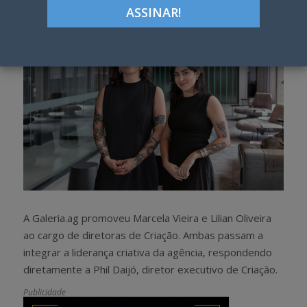
a
e
r
e
e
t
A Galeria.ag promoveu Marcela Vieira e Lilian Oliveira
ao cargo de diretoras de Criação. Ambas passam a
integrar a liderança criativa da agência, respondendo
diretamente a Phil Daijó, diretor executivo de Criação.
Publicidade