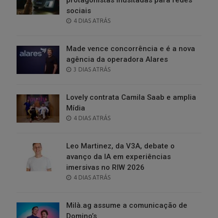
sociais
POSTED
4 DIAS ATRÁS
ON
Made vence concorrência e é a nova
agência da operadora Alares
POSTED
3 DIAS ATRÁS
ON
Lovely contrata Camila Saab e amplia
Mídia
POSTED
4 DIAS ATRÁS
ON
Leo Martinez, da V3A, debate o
avanço da IA em experiências
imersivas no RIW 2026
POSTED
4 DIAS ATRÁS
ON
Milà.ag assume a comunicação de
Domino’s