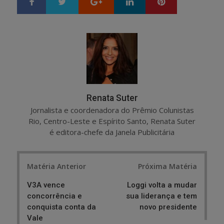
Google+
LinkedIn
Pinterest
S
T
h
w
a
e
r
e
e
t
Renata Suter
Jornalista e coordenadora do Prêmio Colunistas
Rio, Centro-Leste e Espírito Santo, Renata Suter
é editora-chefe da Janela Publicitária
Post
Matéria Anterior
Próxima Matéria
navigation
V3A vence
Loggi volta a mudar
concorrência e
sua liderança e tem
conquista conta da
novo presidente
Vale