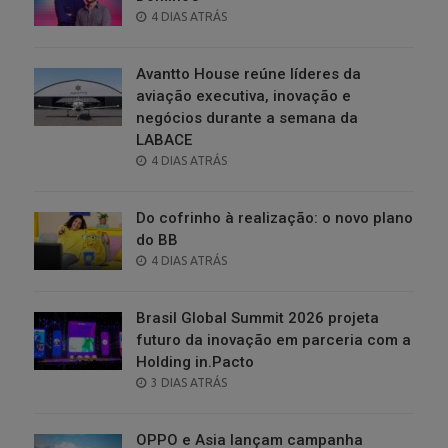
POSTED
4 DIAS ATRÁS
ON
Avantto House reúne líderes da
aviação executiva, inovação e
negócios durante a semana da
LABACE
POSTED
4 DIAS ATRÁS
ON
Do cofrinho à realização: o novo plano
do BB
POSTED
4 DIAS ATRÁS
ON
Brasil Global Summit 2026 projeta
futuro da inovação em parceria com a
Holding in.Pacto
POSTED
3 DIAS ATRÁS
ON
OPPO e Asia lançam campanha