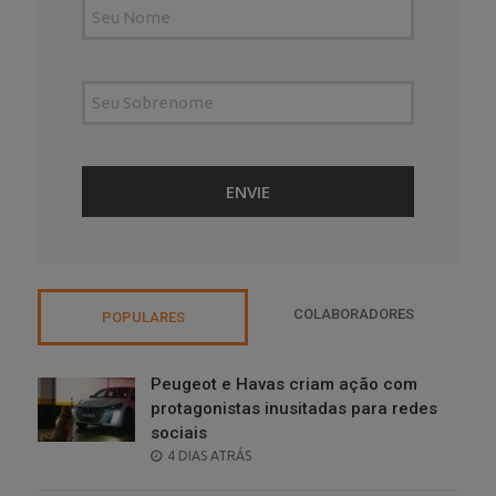
COLABORADORES
POPULARES
Peugeot e Havas criam ação com
protagonistas inusitadas para redes
sociais
POSTED
4 DIAS ATRÁS
ON