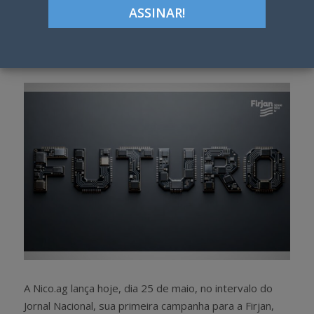
ON
Google+
LinkedIn
Pinterest
S
T
h
w
a
e
r
e
e
t
A Nico.ag lança hoje, dia 25 de maio, no intervalo do
Jornal Nacional, sua primeira campanha para a Firjan,