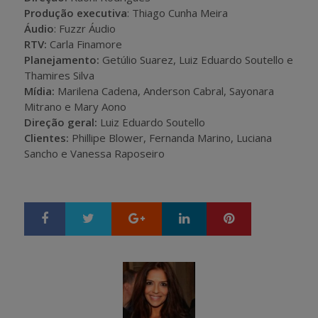
Produção executiva
: Thiago Cunha Meira
Áudio
: Fuzzr Áudio
RTV:
Carla Finamore
Planejamento:
Getúlio Suarez, Luiz Eduardo Soutello e
Thamires Silva
Mídia:
Marilena Cadena, Anderson Cabral, Sayonara
Mitrano e Mary Aono
Direção geral:
Luiz Eduardo Soutello
Clientes:
Phillipe Blower, Fernanda Marino, Luciana
Sancho e Vanessa Raposeiro
Google+
LinkedIn
Pinterest
S
T
h
w
a
e
r
e
e
t