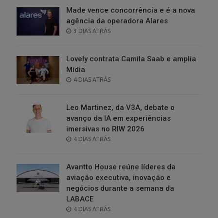
Made vence concorrência e é a nova
agência da operadora Alares
POSTED
3 DIAS ATRÁS
ON
Lovely contrata Camila Saab e amplia
Mídia
POSTED
4 DIAS ATRÁS
ON
Leo Martinez, da V3A, debate o
avanço da IA em experiências
imersivas no RIW 2026
POSTED
4 DIAS ATRÁS
ON
Avantto House reúne líderes da
aviação executiva, inovação e
negócios durante a semana da
LABACE
POSTED
4 DIAS ATRÁS