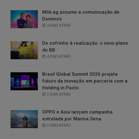
ON
Milà.ag assume a comunicação de
Domino’s
POSTED
4 DIAS ATRÁS
ON
Do cofrinho à realização: o novo plano
do BB
POSTED
4 DIAS ATRÁS
ON
Brasil Global Summit 2026 projeta
futuro da inovação em parceria com a
Holding in.Pacto
POSTED
3 DIAS ATRÁS
ON
OPPO e Asia lançam campanha
estrelada por Marina Sena
POSTED
3 DIAS ATRÁS
ON