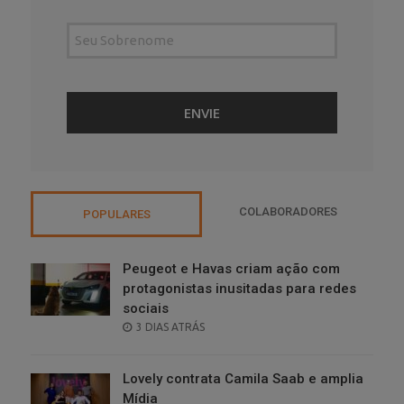
COLABORADORES
POPULARES
Peugeot e Havas criam ação com
protagonistas inusitadas para redes
sociais
POSTED
3 DIAS ATRÁS
ON
Lovely contrata Camila Saab e amplia
Mídia