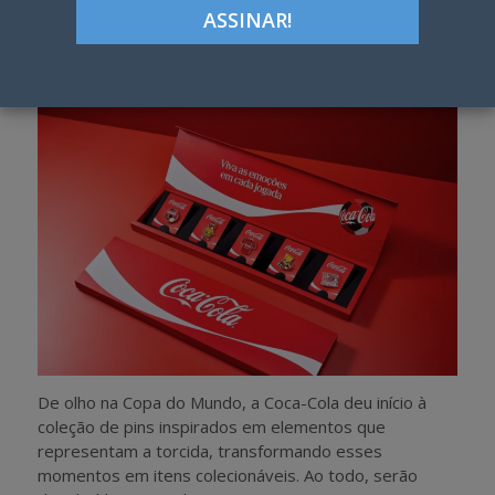
Google+
LinkedIn
Pinterest
S
T
h
w
a
e
r
e
e
t
De olho na Copa do Mundo, a Coca-Cola deu início à
coleção de pins inspirados em elementos que
representam a torcida, transformando esses
momentos em itens colecionáveis. Ao todo, serão