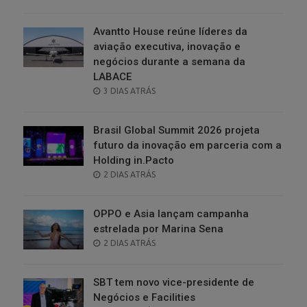
ON
Avantto House reúne líderes da
aviação executiva, inovação e
negócios durante a semana da
LABACE
POSTED
3 DIAS ATRÁS
ON
Brasil Global Summit 2026 projeta
futuro da inovação em parceria com a
Holding in.Pacto
POSTED
2 DIAS ATRÁS
ON
OPPO e Asia lançam campanha
estrelada por Marina Sena
POSTED
2 DIAS ATRÁS
ON
SBT tem novo vice-presidente de
Negócios e Facilities