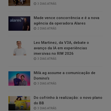
POSTED
3 DIAS ATRÁS
ON
Made vence concorrência e é a nova
agência da operadora Alares
POSTED
2 DIAS ATRÁS
ON
Leo Martinez, da V3A, debate o
avanço da IA em experiências
imersivas no RIW 2026
POSTED
3 DIAS ATRÁS
ON
Milà.ag assume a comunicação de
Domino’s
POSTED
3 DIAS ATRÁS
ON
Do cofrinho à realização: o novo plano
do BB
POSTED
3 DIAS ATRÁS