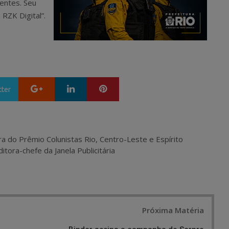
entes. Seu
RZK Digital”.
Google+
LinkedIn
Pinterest
tter
ra do Prêmio Colunistas Rio, Centro-Leste e Espírito
itora-chefe da Janela Publicitária
Próxima Matéria