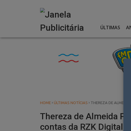
Skip
to
content
ÚLTIMAS
A
›
›
HOME
ÚLTIMAS NOTÍCIAS
THEREZA DE ALMEIDA 
Thereza de Almeida Pr
contas da RZK Digital