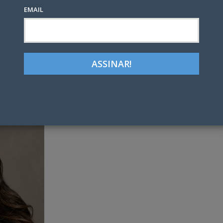
EMAIL
Google+
LinkedIn
Pinterest
tter