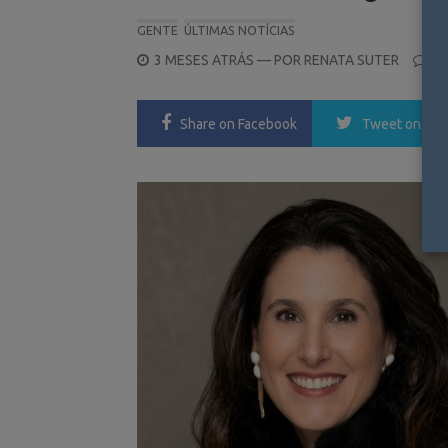
GENTE
ÚLTIMAS NOTÍCIAS
POSTED
3 MESES ATRÁS
— POR
RENATA SUTER
0
ON
Share
on Facebook
Tweet
on Twi