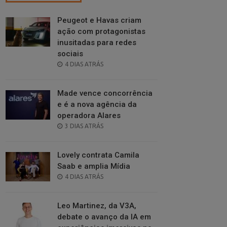
Peugeot e Havas criam
ação com protagonistas
inusitadas para redes
sociais
POSTED
4 DIAS ATRÁS
ON
Made vence concorrência
e é a nova agência da
operadora Alares
POSTED
3 DIAS ATRÁS
ON
Lovely contrata Camila
Saab e amplia Mídia
POSTED
4 DIAS ATRÁS
ON
Leo Martinez, da V3A,
debate o avanço da IA em