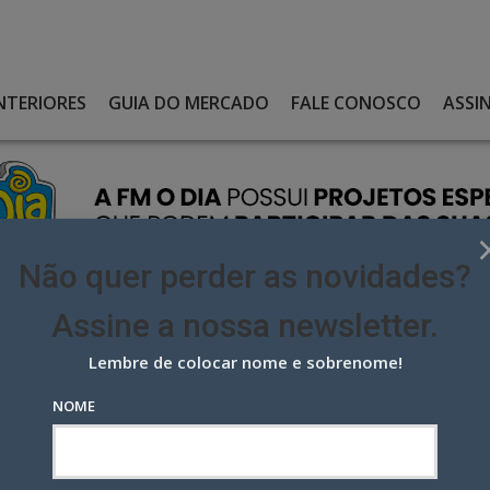
NTERIORES
GUIA DO MERCADO
FALE CONOSCO
ASSI
Não quer perder as novidades?
Assine a nossa newsletter.
Lembre de colocar nome e sobrenome!
PRADO ASSUME A GERÊNCIA DE CONTAS DA RZK DIGITAL
NOME
ado assume a gerência de