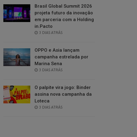
Brasil Global Summit 2026
projeta futuro da inovação
em parceria com a Holding
in.Pacto
POSTED
3 DIAS ATRÁS
ON
OPPO e Asia lançam
campanha estrelada por
Marina Sena
POSTED
3 DIAS ATRÁS
ON
O palpite vira jogo: Binder
assina nova campanha da
Loteca
POSTED
3 DIAS ATRÁS
ON