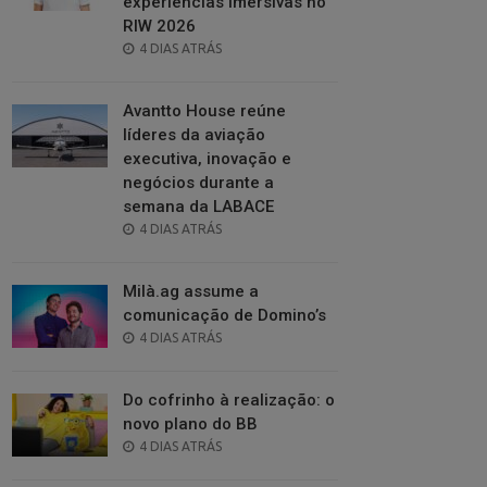
experiências imersivas no
RIW 2026
POSTED
4 DIAS ATRÁS
ON
Avantto House reúne
líderes da aviação
executiva, inovação e
negócios durante a
semana da LABACE
POSTED
4 DIAS ATRÁS
ON
Milà.ag assume a
comunicação de Domino’s
POSTED
4 DIAS ATRÁS
ON
Do cofrinho à realização: o
novo plano do BB
POSTED
4 DIAS ATRÁS
ON