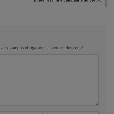
Binder assina a campanha do Serpro
cado.
Campos obrigatórios são marcados com
*