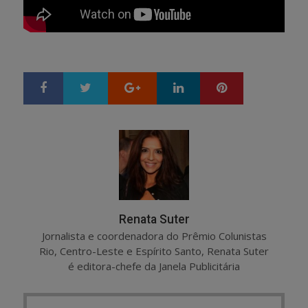
Google+
LinkedIn
Pinterest
S
T
h
w
a
e
r
e
e
t
Renata Suter
Jornalista e coordenadora do Prêmio Colunistas
Rio, Centro-Leste e Espírito Santo, Renata Suter
é editora-chefe da Janela Publicitária
Post