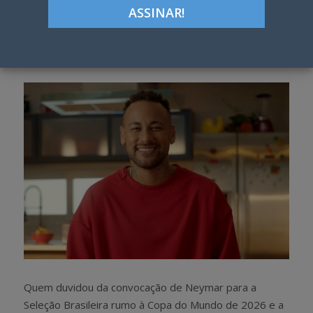
ON
Google+
LinkedIn
Pinterest
S
T
h
w
a
e
r
e
e
t
Quem duvidou da convocação de Neymar para a
Seleção Brasileira rumo à Copa do Mundo de 2026 e a