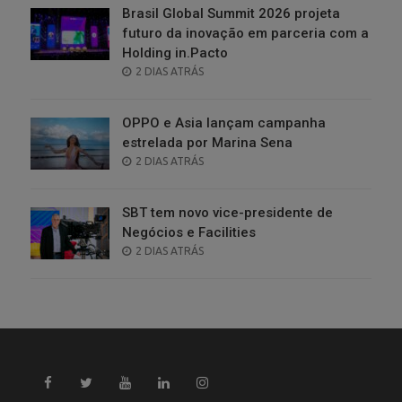
Brasil Global Summit 2026 projeta
futuro da inovação em parceria com a
Holding in.Pacto
POSTED
2 DIAS ATRÁS
ON
OPPO e Asia lançam campanha
estrelada por Marina Sena
POSTED
2 DIAS ATRÁS
ON
SBT tem novo vice-presidente de
Negócios e Facilities
POSTED
2 DIAS ATRÁS
ON