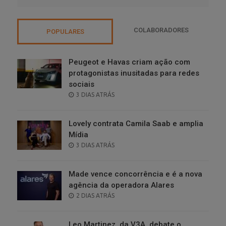
COLABORADORES
POPULARES
Peugeot e Havas criam ação com
protagonistas inusitadas para redes
sociais
POSTED
3 DIAS ATRÁS
ON
Lovely contrata Camila Saab e amplia
Mídia
POSTED
3 DIAS ATRÁS
ON
Made vence concorrência e é a nova
agência da operadora Alares
POSTED
2 DIAS ATRÁS
ON
Leo Martinez, da V3A, debate o