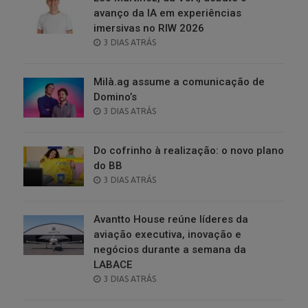
avanço da IA em experiências
imersivas no RIW 2026
POSTED
3 DIAS ATRÁS
ON
Milà.ag assume a comunicação de
Domino’s
POSTED
3 DIAS ATRÁS
ON
Do cofrinho à realização: o novo plano
do BB
POSTED
3 DIAS ATRÁS
ON
Avantto House reúne líderes da
aviação executiva, inovação e
negócios durante a semana da
LABACE
POSTED
3 DIAS ATRÁS
ON