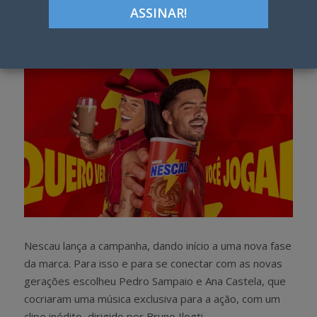
Google+
LinkedIn
Pinterest
S
T
h
w
a
e
r
e
e
t
Nescau lança a campanha, dando início a uma nova fase
da marca. Para isso e para se conectar com as novas
gerações escolheu Pedro Sampaio e Ana Castela, que
cocriaram uma música exclusiva para a ação, com um
clipe inédito, dirigido por Bruno Ilogti.