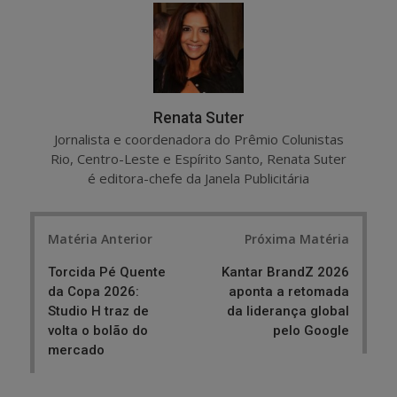
r
e
e
t
Renata Suter
Jornalista e coordenadora do Prêmio Colunistas
Rio, Centro-Leste e Espírito Santo, Renata Suter
é editora-chefe da Janela Publicitária
Post
Matéria Anterior
Próxima Matéria
navigation
Torcida Pé Quente
Kantar BrandZ 2026
da Copa 2026:
aponta a retomada
Studio H traz de
da liderança global
volta o bolão do
pelo Google
mercado