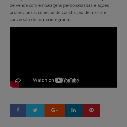
de venda com embalagens personalizadas e ações
promocionais, conectando construção de marca e
conversão de forma integrada.
Google+
LinkedIn
Pinterest
S
T
h
w
a
e