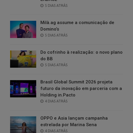
POSTED
5 DIAS ATRÁS
ON
Milà.ag assume a comunicação de
Domino’s
POSTED
5 DIAS ATRÁS
ON
Do cofrinho à realização: o novo plano
do BB
POSTED
5 DIAS ATRÁS
ON
Brasil Global Summit 2026 projeta
futuro da inovação em parceria com a
Holding in.Pacto
POSTED
4 DIAS ATRÁS
ON
OPPO e Asia lançam campanha
estrelada por Marina Sena
POSTED
4 DIAS ATRÁS