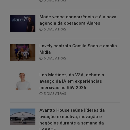
5 DIAS ATRÁS
ON
Made vence concorrência e é a nova
agência da operadora Alares
POSTED
5 DIAS ATRÁS
ON
Lovely contrata Camila Saab e amplia
Mídia
POSTED
6 DIAS ATRÁS
ON
Leo Martinez, da V3A, debate o
avanço da IA em experiências
imersivas no RIW 2026
POSTED
5 DIAS ATRÁS
ON
Avantto House reúne líderes da
aviação executiva, inovação e
negócios durante a semana da
LABACE