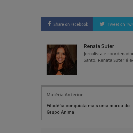
Share
on Facebook
Tweet
on Twi
Renata Suter
Jornalista e coordenado
Santo, Renata Suter é ed
Post
Matéria Anterior
navigation
Filadéfia conquista mais uma marca do
Grupo Anima