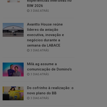
experiências imersivas no
RIW 2026
POSTED
3 DIAS ATRÁS
ON
Avantto House reúne
líderes da aviação
executiva, inovação e
negócios durante a
semana da LABACE
POSTED
3 DIAS ATRÁS
ON
Milà.ag assume a
comunicação de Domino’s
POSTED
3 DIAS ATRÁS
ON
Do cofrinho à realização: o
novo plano do BB
POSTED
3 DIAS ATRÁS
ON