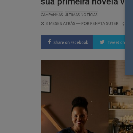
sua primeira novela ver
CAMPANHAS
ÚLTIMAS NOTÍCIAS
POSTED
3 MESES ATRÁS
— POR
RENATA SUTER
0
ON
Share
on Facebook
Tweet
on Twi