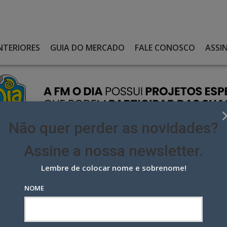
NTERIORES
GUIA DO MERCADO
FALE CONOSCO
ASSI
Não quer perder as novidades?
Assine a nossa newsletter.
Lembre de colocar nome e sobrenome!
L APOSTA EM FORMATO INÉDITO E LANÇA SUA PRIMEIRA NOVELA
NOME
osta em formato inédito e lança