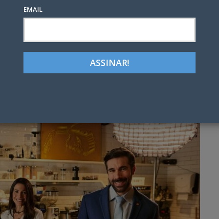
tical
EMAIL
Google+
LinkedIn
Pinterest
tter