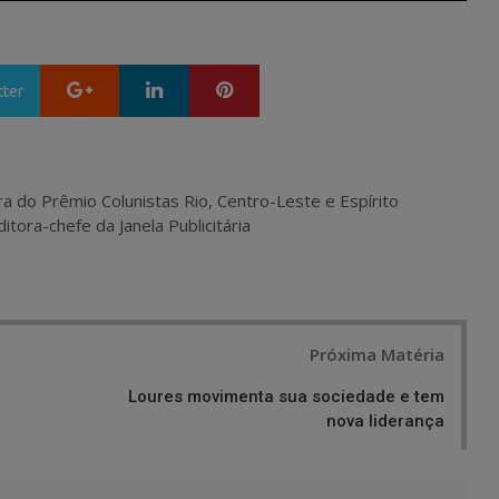
Google+
LinkedIn
Pinterest
tter
ra do Prêmio Colunistas Rio, Centro-Leste e Espírito
itora-chefe da Janela Publicitária
Próxima Matéria
Loures movimenta sua sociedade e tem
nova liderança