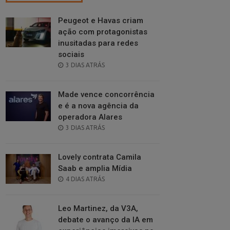
Peugeot e Havas criam
ação com protagonistas
inusitadas para redes
sociais
POSTED
3 DIAS ATRÁS
ON
Made vence concorrência
e é a nova agência da
operadora Alares
POSTED
3 DIAS ATRÁS
ON
Lovely contrata Camila
Saab e amplia Mídia
POSTED
4 DIAS ATRÁS
ON
Leo Martinez, da V3A,
debate o avanço da IA em