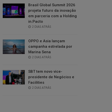
Brasil Global Summit 2026
projeta futuro da inovação
em parceria com a Holding
in.Pacto
POSTED
2 DIAS ATRÁS
ON
OPPO e Asia lançam
campanha estrelada por
Marina Sena
POSTED
2 DIAS ATRÁS
ON
SBT tem novo vice-
presidente de Negócios e
Facilities
POSTED
2 DIAS ATRÁS
ON