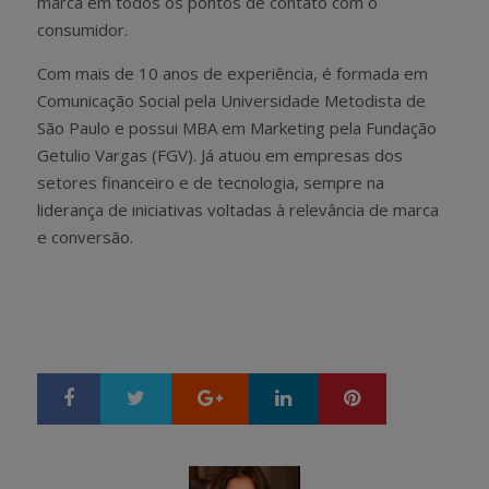
marca em todos os pontos de contato com o
consumidor.
Com mais de 10 anos de experiência, é formada em
Comunicação Social pela Universidade Metodista de
São Paulo e possui MBA em Marketing pela Fundação
Getulio Vargas (FGV). Já atuou em empresas dos
setores financeiro e de tecnologia, sempre na
liderança de iniciativas voltadas à relevância de marca
e conversão.
Google+
LinkedIn
Pinterest
S
T
h
w
a
e
r
e
e
t