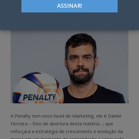
Google+
LinkedIn
Pinterest
S
T
h
w
a
e
r
e
e
t
A Penalty tem novo head de Marketing, ele é Daniel
Ferreira – foto de abertura desta matéria -, que
reforçará a estratégia de crescimento e evolução da
marca em um momento de consolidação e renovação.