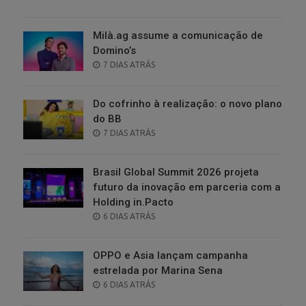
ON
Milà.ag assume a comunicação de
Domino’s
POSTED
7 DIAS ATRÁS
ON
Do cofrinho à realização: o novo plano
do BB
POSTED
7 DIAS ATRÁS
ON
Brasil Global Summit 2026 projeta
futuro da inovação em parceria com a
Holding in.Pacto
POSTED
6 DIAS ATRÁS
ON
OPPO e Asia lançam campanha
estrelada por Marina Sena
POSTED
6 DIAS ATRÁS
ON