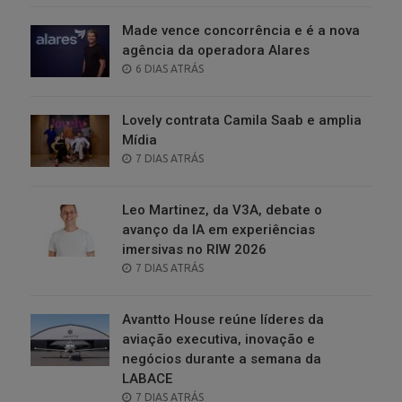
Made vence concorrência e é a nova
agência da operadora Alares
POSTED
6 DIAS ATRÁS
ON
Lovely contrata Camila Saab e amplia
Mídia
POSTED
7 DIAS ATRÁS
ON
Leo Martinez, da V3A, debate o
avanço da IA em experiências
imersivas no RIW 2026
POSTED
7 DIAS ATRÁS
ON
Avantto House reúne líderes da
aviação executiva, inovação e
negócios durante a semana da
LABACE
POSTED
7 DIAS ATRÁS