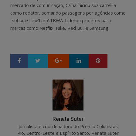
mercado de comunicação, Cainã iniciou sua carreira
como redator, somando passagens por agências como
Isobar e Lew’Lara\TBWA. Liderou projetos para
marcas como Netflix, Nike, Red Bull e Samsung.
Google+
LinkedIn
Pinterest
S
T
h
w
a
e
r
e
e
t
Renata Suter
Jornalista e coordenadora do Prêmio Colunistas
Rio, Centro-Leste e Espírito Santo, Renata Suter