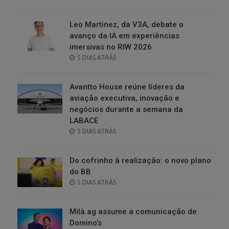
ON
Leo Martinez, da V3A, debate o
avanço da IA em experiências
imersivas no RIW 2026
POSTED
5 DIAS ATRÁS
ON
Avantto House reúne líderes da
aviação executiva, inovação e
negócios durante a semana da
LABACE
POSTED
5 DIAS ATRÁS
ON
Do cofrinho à realização: o novo plano
do BB
POSTED
5 DIAS ATRÁS
ON
Milà.ag assume a comunicação de
Domino’s