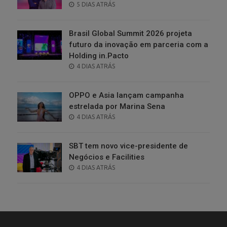
POSTED
5 DIAS ATRÁS
ON
Brasil Global Summit 2026 projeta
futuro da inovação em parceria com a
Holding in.Pacto
POSTED
4 DIAS ATRÁS
ON
OPPO e Asia lançam campanha
estrelada por Marina Sena
POSTED
4 DIAS ATRÁS
ON
SBT tem novo vice-presidente de
Negócios e Facilities
POSTED
4 DIAS ATRÁS
ON