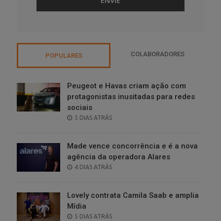
COLABORADORES
POPULARES
Peugeot e Havas criam ação com
protagonistas inusitadas para redes
sociais
POSTED
5 DIAS ATRÁS
ON
Made vence concorrência e é a nova
agência da operadora Alares
POSTED
4 DIAS ATRÁS
ON
Lovely contrata Camila Saab e amplia
Mídia
POSTED
5 DIAS ATRÁS