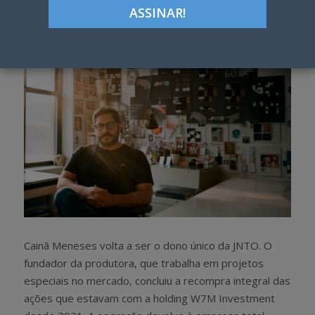
h
w
a
e
r
e
e
t
Cainã Meneses volta a ser o dono único da JNTO. O
fundador da produtora, que trabalha em projetos
especiais no mercado, concluiu a recompra integral das
ações que estavam com a holding W7M Investment