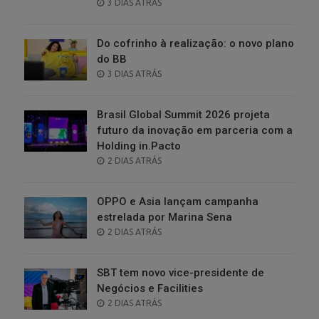
POSTED
3 DIAS ATRÁS
ON
Do cofrinho à realização: o novo plano
do BB
POSTED
3 DIAS ATRÁS
ON
Brasil Global Summit 2026 projeta
futuro da inovação em parceria com a
Holding in.Pacto
POSTED
2 DIAS ATRÁS
ON
OPPO e Asia lançam campanha
estrelada por Marina Sena
POSTED
2 DIAS ATRÁS
ON
SBT tem novo vice-presidente de
Negócios e Facilities
POSTED
2 DIAS ATRÁS
ON