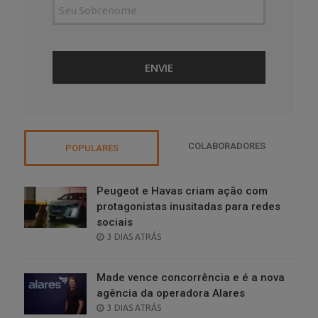
COLABORADORES
POPULARES
Peugeot e Havas criam ação com
protagonistas inusitadas para redes
sociais
POSTED
3 DIAS ATRÁS
ON
Made vence concorrência e é a nova
agência da operadora Alares
POSTED
3 DIAS ATRÁS