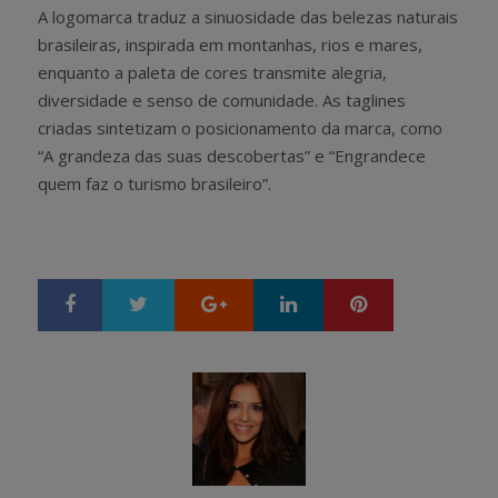
A logomarca traduz a sinuosidade das belezas naturais
brasileiras, inspirada em montanhas, rios e mares,
enquanto a paleta de cores transmite alegria,
diversidade e senso de comunidade. As taglines
criadas sintetizam o posicionamento da marca, como
“A grandeza das suas descobertas” e “Engrandece
quem faz o turismo brasileiro”.
Google+
LinkedIn
Pinterest
S
T
h
w
a
e
r
e
e
t