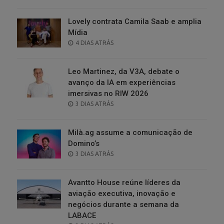
ON
Lovely contrata Camila Saab e amplia
Mídia
POSTED
4 DIAS ATRÁS
ON
Leo Martinez, da V3A, debate o
avanço da IA em experiências
imersivas no RIW 2026
POSTED
3 DIAS ATRÁS
ON
Milà.ag assume a comunicação de
Domino’s
POSTED
3 DIAS ATRÁS
ON
Avantto House reúne líderes da
aviação executiva, inovação e
negócios durante a semana da
LABACE