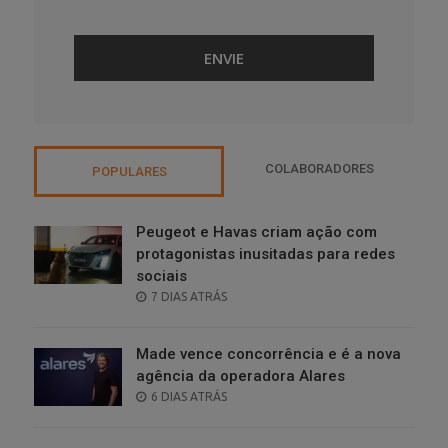
COLABORADORES
POPULARES
Peugeot e Havas criam ação com
protagonistas inusitadas para redes
sociais
POSTED
7 DIAS ATRÁS
ON
Made vence concorrência e é a nova
agência da operadora Alares
POSTED
6 DIAS ATRÁS
ON