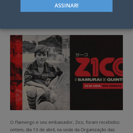
ON
Google+
LinkedIn
Pinterest
S
T
h
w
a
e
r
e
e
t
O Flamengo e seu embaixador, Zico, foram recebidos
ontem, dia 13 de abril, na sede da Organização das