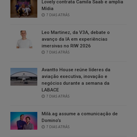
Lovely contrata Camila Saab e amplia
Mídia
POSTED
7 DIAS ATRÁS
ON
Leo Martinez, da V3A, debate o
avanço da IA em experiências
imersivas no RIW 2026
POSTED
7 DIAS ATRÁS
ON
Avantto House reúne líderes da
aviação executiva, inovação e
negócios durante a semana da
LABACE
POSTED
7 DIAS ATRÁS
ON
Milà.ag assume a comunicação de
Domino’s
POSTED
7 DIAS ATRÁS
ON