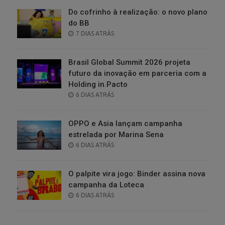
Do cofrinho à realização: o novo plano
do BB
POSTED
7 DIAS ATRÁS
ON
Brasil Global Summit 2026 projeta
futuro da inovação em parceria com a
Holding in.Pacto
POSTED
6 DIAS ATRÁS
ON
OPPO e Asia lançam campanha
estrelada por Marina Sena
POSTED
6 DIAS ATRÁS
ON
O palpite vira jogo: Binder assina nova
campanha da Loteca
POSTED
6 DIAS ATRÁS
ON