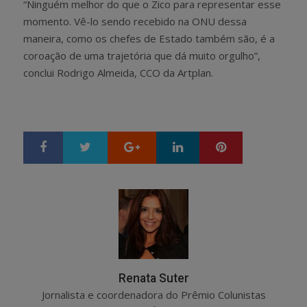
“Ninguém melhor do que o Zico para representar esse
momento. Vê-lo sendo recebido na ONU dessa
maneira, como os chefes de Estado também são, é a
coroação de uma trajetória que dá muito orgulho”,
conclui Rodrigo Almeida, CCO da Artplan.
Google+
LinkedIn
Pinterest
S
T
h
w
a
e
r
e
e
t
Renata Suter
Jornalista e coordenadora do Prêmio Colunistas