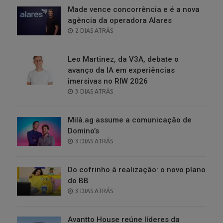
Made vence concorrência e é a nova
agência da operadora Alares
POSTED
2 DIAS ATRÁS
ON
Leo Martinez, da V3A, debate o
avanço da IA em experiências
imersivas no RIW 2026
POSTED
3 DIAS ATRÁS
ON
Milà.ag assume a comunicação de
Domino’s
POSTED
3 DIAS ATRÁS
ON
Do cofrinho à realização: o novo plano
do BB
POSTED
3 DIAS ATRÁS
ON
Avantto House reúne líderes da