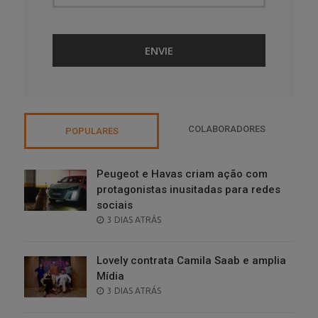
COLABORADORES
POPULARES
Peugeot e Havas criam ação com
protagonistas inusitadas para redes
sociais
POSTED
3 DIAS ATRÁS
ON
Lovely contrata Camila Saab e amplia
Mídia
POSTED
3 DIAS ATRÁS
ON