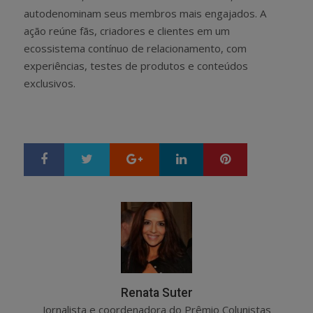
autodenominam seus membros mais engajados. A
ação reúne fãs, criadores e clientes em um
ecossistema contínuo de relacionamento, com
experiências, testes de produtos e conteúdos
exclusivos.
Google+
LinkedIn
Pinterest
S
T
h
w
a
e
r
e
e
t
Renata Suter
Jornalista e coordenadora do Prêmio Colunistas