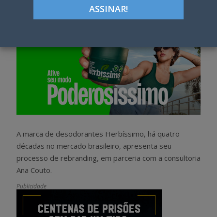
h
w
a
e
r
e
e
t
A marca de desodorantes Herbíssimo, há quatro
décadas no mercado brasileiro, apresenta seu
processo de rebranding, em parceria com a consultoria
Ana Couto.
Publicidade