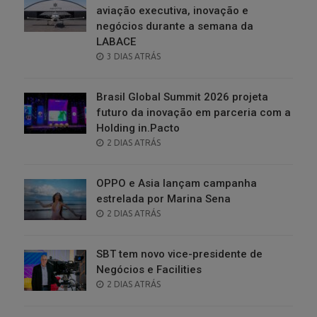
aviação executiva, inovação e
negócios durante a semana da
LABACE
POSTED
3 DIAS ATRÁS
ON
Brasil Global Summit 2026 projeta
futuro da inovação em parceria com a
Holding in.Pacto
POSTED
2 DIAS ATRÁS
ON
OPPO e Asia lançam campanha
estrelada por Marina Sena
POSTED
2 DIAS ATRÁS
ON
SBT tem novo vice-presidente de
Negócios e Facilities
POSTED
2 DIAS ATRÁS
ON