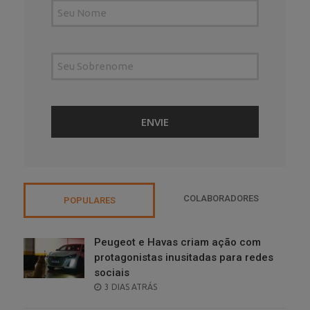
COLABORADORES
POPULARES
Peugeot e Havas criam ação com
protagonistas inusitadas para redes
sociais
POSTED
3 DIAS ATRÁS
ON