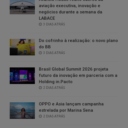
aviação executiva, inovação e
negócios durante a semana da
LABACE
POSTED
3 DIAS ATRÁS
ON
Do cofrinho à realização: o novo plano
do BB
POSTED
3 DIAS ATRÁS
ON
Brasil Global Summit 2026 projeta
futuro da inovação em parceria com a
Holding in.Pacto
POSTED
2 DIAS ATRÁS
ON
OPPO e Asia lançam campanha
estrelada por Marina Sena
POSTED
2 DIAS ATRÁS
ON