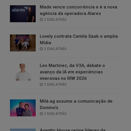
Made vence concorrência e é a nova
agência da operadora Alares
POSTED
2 DIAS ATRÁS
ON
Lovely contrata Camila Saab e amplia
Mídia
POSTED
3 DIAS ATRÁS
ON
Leo Martinez, da V3A, debate o
avanço da IA em experiências
imersivas no RIW 2026
POSTED
3 DIAS ATRÁS
ON
Milà.ag assume a comunicação de
Domino’s
POSTED
3 DIAS ATRÁS
ON
Avantto House reúne líderes da