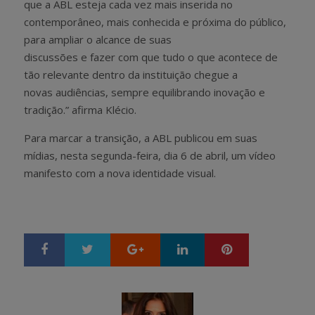
que a ABL esteja cada vez mais inserida no
contemporâneo, mais conhecida e próxima do público,
para ampliar o alcance de suas
discussões e fazer com que tudo o que acontece de
tão relevante dentro da instituição chegue a
novas audiências, sempre equilibrando inovação e
tradição.” afirma Klécio.
Para marcar a transição, a ABL publicou em suas
mídias, nesta segunda-feira, dia 6 de abril, um vídeo
manifesto com a nova identidade visual.
Google+
LinkedIn
Pinterest
S
T
h
w
a
e
r
e
e
t