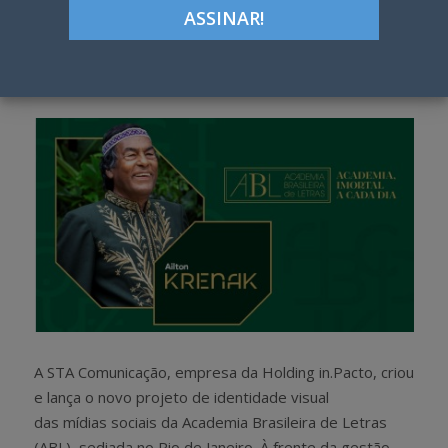
ON
Google+
LinkedIn
Pinterest
S
T
h
w
a
e
r
e
e
t
A STA Comunicação, empresa da Holding in.Pacto, criou
e lança o novo projeto de identidade visual
das mídias sociais da Academia Brasileira de Letras
(ABL), sediada no Rio de Janeiro. À frente da gestão