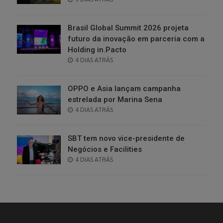
ON
Brasil Global Summit 2026 projeta
futuro da inovação em parceria com a
Holding in.Pacto
POSTED
4 DIAS ATRÁS
ON
OPPO e Asia lançam campanha
estrelada por Marina Sena
POSTED
4 DIAS ATRÁS
ON
SBT tem novo vice-presidente de
Negócios e Facilities
POSTED
4 DIAS ATRÁS
ON