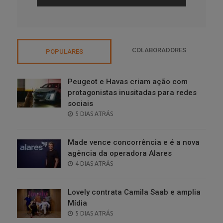
COLABORADORES
POPULARES
Peugeot e Havas criam ação com
protagonistas inusitadas para redes
sociais
POSTED
5 DIAS ATRÁS
ON
Made vence concorrência e é a nova
agência da operadora Alares
POSTED
4 DIAS ATRÁS
ON
Lovely contrata Camila Saab e amplia
Mídia
POSTED
5 DIAS ATRÁS
ON