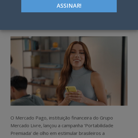
ON
Google+
LinkedIn
Pinterest
S
T
h
w
a
e
r
e
e
t
O Mercado Pago, instituição financeira do Grupo
Mercado Livre, lançou a campanha ‘Portabilidade
Premiada’ de olho em estimular brasileiros a