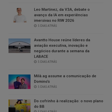
Leo Martinez, da V3A, debate o
avanço da IA em experiências
imersivas no RIW 2026
POSTED
5 DIAS ATRÁS
ON
Avantto House reúne líderes da
aviação executiva, inovação e
negócios durante a semana da
LABACE
POSTED
5 DIAS ATRÁS
ON
Milà.ag assume a comunicação de
Domino’s
POSTED
5 DIAS ATRÁS
ON
Do cofrinho à realização: o novo plano
do BB
POSTED
5 DIAS ATRÁS