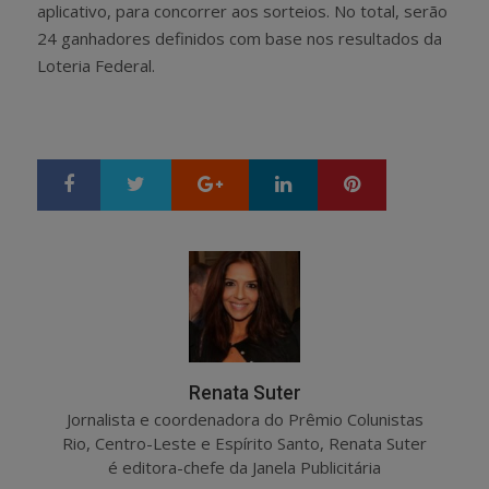
aplicativo, para concorrer aos sorteios. No total, serão
24 ganhadores definidos com base nos resultados da
Loteria Federal.
Google+
LinkedIn
Pinterest
S
T
h
w
a
e
r
e
e
t
Renata Suter
Jornalista e coordenadora do Prêmio Colunistas
Rio, Centro-Leste e Espírito Santo, Renata Suter
é editora-chefe da Janela Publicitária