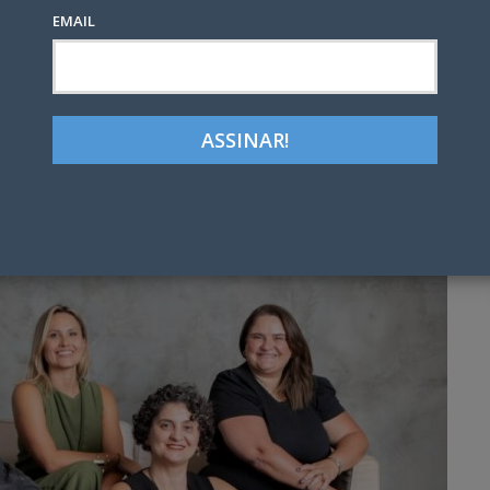
EMAIL
Google+
LinkedIn
Pinterest
tter