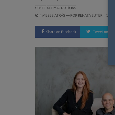
GENTE
ÚLTIMAS NOTÍCIAS
POSTED
4 MESES ATRÁS
— POR
RENATA SUTER
0
ON
Share
on Facebook
Tweet
on Twi