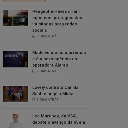
Peugeot e Havas criam
ação com protagonistas
inusitadas para redes
sociais
POSTED
3 DIAS ATRÁS
ON
Made vence concorrência
e é a nova agência da
operadora Alares
POSTED
2 DIAS ATRÁS
ON
Lovely contrata Camila
Saab e amplia Mídia
POSTED
3 DIAS ATRÁS
ON
Leo Martinez, da V3A,
debate o avanço da IA em