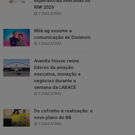
experiências imersivas no
RIW 2026
POSTED
3 DIAS ATRÁS
ON
Milà.ag assume a
comunicação de Domino’s
POSTED
3 DIAS ATRÁS
ON
Avantto House reúne
líderes da aviação
executiva, inovação e
negócios durante a
semana da LABACE
POSTED
3 DIAS ATRÁS
ON
Do cofrinho à realização: o
novo plano do BB
POSTED
3 DIAS ATRÁS
ON