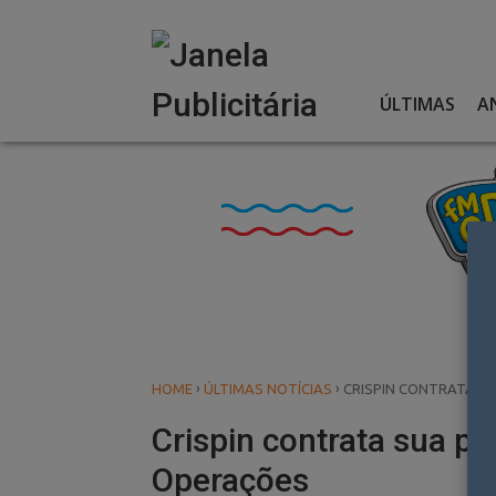
Skip
to
content
ÚLTIMAS
A
›
›
HOME
ÚLTIMAS NOTÍCIAS
CRISPIN CONTRATA SU
Crispin contrata sua pr
Operações