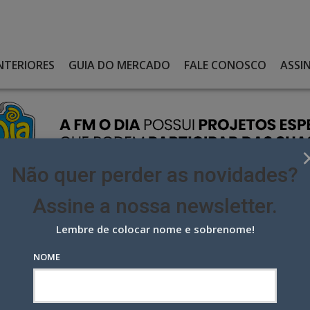
NTERIORES
GUIA DO MERCADO
FALE CONOSCO
ASSI
Não quer perder as novidades?
Assine a nossa newsletter.
Lembre de colocar nome e sobrenome!
A PRIMEIRA VICE-PRESIDENTE DE OPERAÇÕES
NOME
imeira vice-presidente de