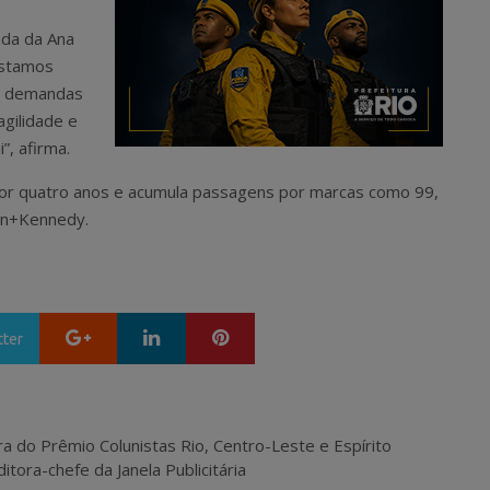
gada da Ana
Estamos
er demandas
gilidade e
”, afirma.
u por quatro anos e acumula passagens por marcas como 99,
en+Kennedy.
Google+
LinkedIn
Pinterest
tter
ra do Prêmio Colunistas Rio, Centro-Leste e Espírito
itora-chefe da Janela Publicitária