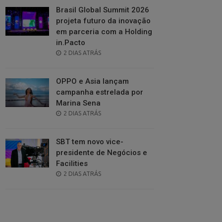
Brasil Global Summit 2026
projeta futuro da inovação
em parceria com a Holding
in.Pacto
POSTED
2 DIAS ATRÁS
ON
OPPO e Asia lançam
campanha estrelada por
Marina Sena
POSTED
2 DIAS ATRÁS
ON
SBT tem novo vice-
presidente de Negócios e
Facilities
POSTED
2 DIAS ATRÁS
ON