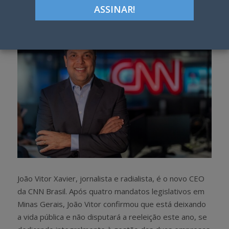
h
w
a
e
r
e
e
t
João Vitor Xavier, jornalista e radialista, é o novo CEO
da CNN Brasil. Após quatro mandatos legislativos em
Minas Gerais, João Vitor confirmou que está deixando
a vida pública e não disputará a reeleição este ano, se