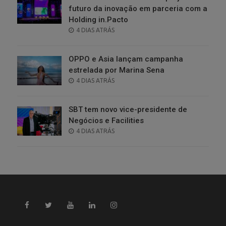
futuro da inovação em parceria com a
Holding in.Pacto
POSTED
4 DIAS ATRÁS
ON
OPPO e Asia lançam campanha
estrelada por Marina Sena
POSTED
4 DIAS ATRÁS
ON
SBT tem novo vice-presidente de
Negócios e Facilities
POSTED
4 DIAS ATRÁS
ON