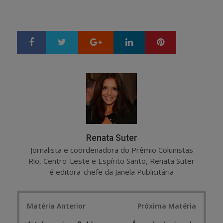
Google+
LinkedIn
Pinterest
S
T
h
w
a
e
r
e
e
t
Renata Suter
Jornalista e coordenadora do Prêmio Colunistas
Rio, Centro-Leste e Espírito Santo, Renata Suter
é editora-chefe da Janela Publicitária
Post
Matéria Anterior
Próxima Matéria
navigation