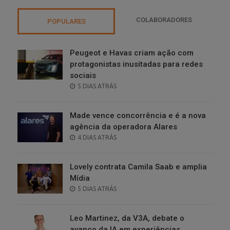
COLABORADORES
POPULARES
Peugeot e Havas criam ação com
protagonistas inusitadas para redes
sociais
POSTED
5 DIAS ATRÁS
ON
Made vence concorrência e é a nova
agência da operadora Alares
POSTED
4 DIAS ATRÁS
ON
Lovely contrata Camila Saab e amplia
Mídia
POSTED
5 DIAS ATRÁS
ON
Leo Martinez, da V3A, debate o
avanço da IA em experiências