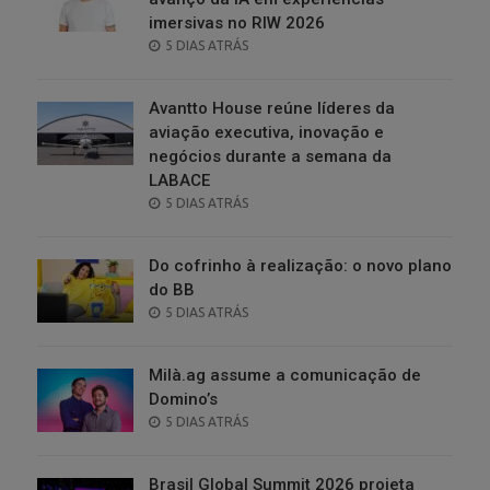
imersivas no RIW 2026
POSTED
5 DIAS ATRÁS
ON
Avantto House reúne líderes da
aviação executiva, inovação e
negócios durante a semana da
LABACE
POSTED
5 DIAS ATRÁS
ON
Do cofrinho à realização: o novo plano
do BB
POSTED
5 DIAS ATRÁS
ON
Milà.ag assume a comunicação de
Domino’s
POSTED
5 DIAS ATRÁS
ON
Brasil Global Summit 2026 projeta