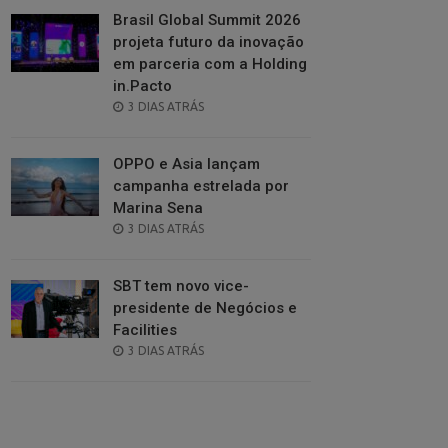
Brasil Global Summit 2026
projeta futuro da inovação
em parceria com a Holding
in.Pacto
POSTED
3 DIAS ATRÁS
ON
OPPO e Asia lançam
campanha estrelada por
Marina Sena
POSTED
3 DIAS ATRÁS
ON
SBT tem novo vice-
presidente de Negócios e
Facilities
POSTED
3 DIAS ATRÁS
ON