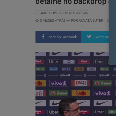
detalhe no backdrop e
PROMO & LIVE
ÚLTIMAS NOTÍCIAS
POSTED
5 MESES ATRÁS
— POR
RENATA SUTER
0
ON
Share
on Facebook
Tweet
on Twi