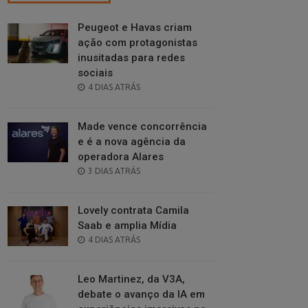
Peugeot e Havas criam
ação com protagonistas
inusitadas para redes
sociais
POSTED
4 DIAS ATRÁS
ON
Made vence concorrência
e é a nova agência da
operadora Alares
POSTED
3 DIAS ATRÁS
ON
Lovely contrata Camila
Saab e amplia Mídia
POSTED
4 DIAS ATRÁS
ON
Leo Martinez, da V3A,
debate o avanço da IA em