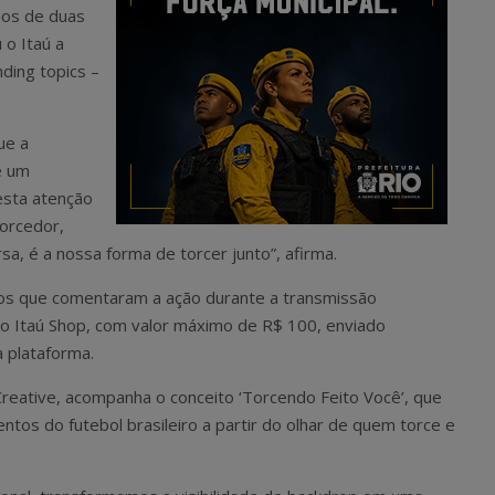
nos de duas
 o Itaú a
ding topics –
que a
é um
sta atenção
torcedor,
sa, é a nossa forma de torcer junto”, afirma.
dos que comentaram a ação durante a transmissão
 Itaú Shop, com valor máximo de R$ 100, enviado
 plataforma.
a Creative, acompanha o conceito ‘Torcendo Feito Você’, que
tos do futebol brasileiro a partir do olhar de quem torce e