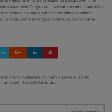
onal, transformamos a visibilidade do backdrop em uma
ão busca dar novo fôlego a um ativo valioso como o patrocínio
 fazer com que a marca saltasse aos olhos do público
 utilidade”, comenta Angerson Vieira, co-CCO da Africa
Google+
LinkedIn
Pinterest
tter
ra do Prêmio Colunistas Rio, Centro-Leste e Espírito
itora-chefe da Janela Publicitária
Próxima Matéria