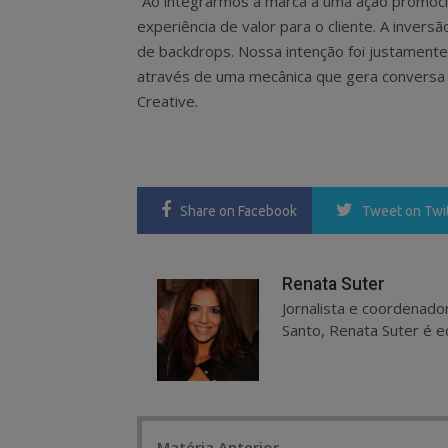
“Ao integrarmos a marca a uma ação promoci
experiência de valor para o cliente. A invers
de backdrops. Nossa intenção foi justamente
através de uma mecânica que gera conversa e
Creative.
Share
on Facebook
Tweet
on Twi
Renata Suter
Jornalista e coordenado
Santo, Renata Suter é ed
Post
Matéria Anterior