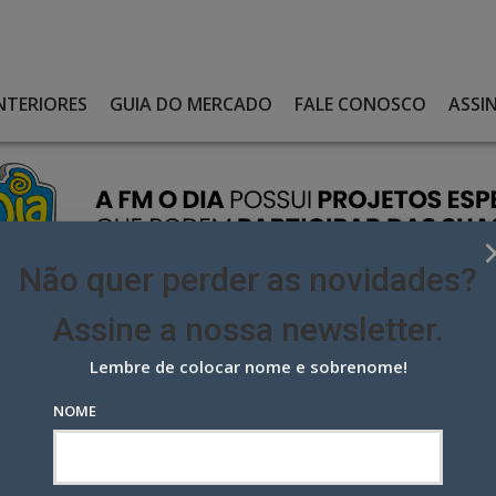
NTERIORES
GUIA DO MERCADO
FALE CONOSCO
ASSI
Não quer perder as novidades?
Assine a nossa newsletter.
Lembre de colocar nome e sobrenome!
OCAÇÃO DA SELEÇÃO TRANSFORMA DETALHE NO BACKDROP EM
NOME
ão da Seleção transforma