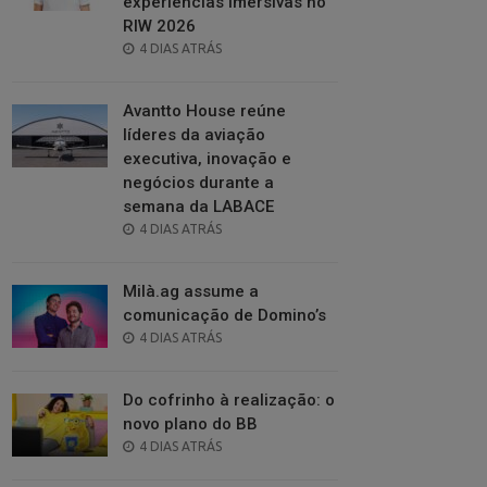
experiências imersivas no
RIW 2026
POSTED
4 DIAS ATRÁS
ON
Avantto House reúne
líderes da aviação
executiva, inovação e
negócios durante a
semana da LABACE
POSTED
4 DIAS ATRÁS
ON
Milà.ag assume a
comunicação de Domino’s
POSTED
4 DIAS ATRÁS
ON
Do cofrinho à realização: o
novo plano do BB
POSTED
4 DIAS ATRÁS
ON