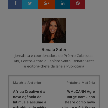
Google+
LinkedIn
Pinterest
S
T
h
w
a
e
r
e
e
t
Renata Suter
Jornalista e coordenadora do Prêmio Colunistas
Rio, Centro-Leste e Espírito Santo, Renata Suter
é editora-chefe da Janela Publicitária
Post
Matéria Anterior
Próxima Matéria
navigation
Africa Creative é a
WMcCANN Agro
nova agência de
surge com John
Intimus e assume a
Deere como novo
estratégia de mídia
cliente e Alê Braga