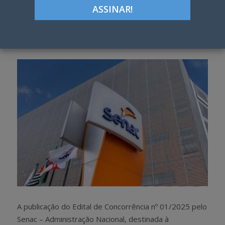
ON
Google+
LinkedIn
Pinterest
S
T
h
w
a
e
r
e
e
t
A publicação do Edital de Concorrência nº 01/2025 pelo
Senac – Administração Nacional, destinada à