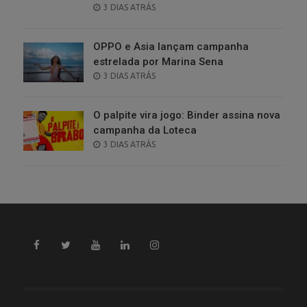
POSTED
3 DIAS ATRÁS
ON
OPPO e Asia lançam campanha
estrelada por Marina Sena
POSTED
3 DIAS ATRÁS
ON
O palpite vira jogo: Binder assina nova
campanha da Loteca
POSTED
3 DIAS ATRÁS
ON