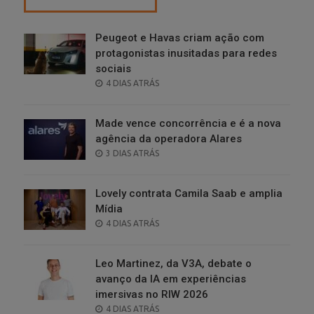
Peugeot e Havas criam ação com
protagonistas inusitadas para redes
sociais
POSTED
4 DIAS ATRÁS
ON
Made vence concorrência e é a nova
agência da operadora Alares
POSTED
3 DIAS ATRÁS
ON
Lovely contrata Camila Saab e amplia
Mídia
POSTED
4 DIAS ATRÁS
ON
Leo Martinez, da V3A, debate o
avanço da IA em experiências
imersivas no RIW 2026
POSTED
4 DIAS ATRÁS