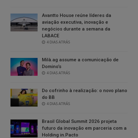
ON
Avantto House reúne líderes da
aviação executiva, inovação e
negócios durante a semana da
LABACE
POSTED
4 DIAS ATRÁS
ON
Milà.ag assume a comunicação de
Domino’s
POSTED
4 DIAS ATRÁS
ON
Do cofrinho à realização: o novo plano
do BB
POSTED
4 DIAS ATRÁS
ON
Brasil Global Summit 2026 projeta
futuro da inovação em parceria com a
Holding in.Pacto