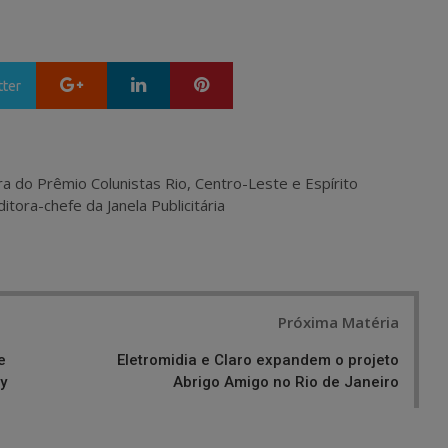
Google+
LinkedIn
Pinterest
tter
ra do Prêmio Colunistas Rio, Centro-Leste e Espírito
itora-chefe da Janela Publicitária
Próxima Matéria
e
Eletromidia e Claro expandem o projeto
y
Abrigo Amigo no Rio de Janeiro