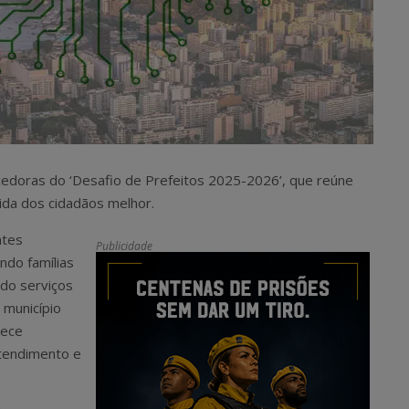
cedoras do ‘Desafio de Prefeitos 2025-2026’, que reúne
ida dos cidadãos melhor.
ntes
Publicidade
ando famílias
ndo serviços
 município
tece
atendimento e