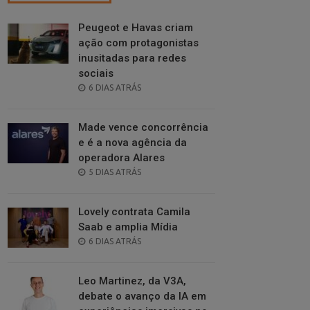
Peugeot e Havas criam
ação com protagonistas
inusitadas para redes
sociais
POSTED
6 DIAS ATRÁS
ON
Made vence concorrência
e é a nova agência da
operadora Alares
POSTED
5 DIAS ATRÁS
ON
Lovely contrata Camila
Saab e amplia Mídia
POSTED
6 DIAS ATRÁS
ON
Leo Martinez, da V3A,
debate o avanço da IA em