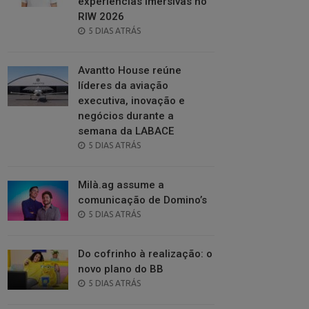
experiências imersivas no
RIW 2026
POSTED
5 DIAS ATRÁS
ON
Avantto House reúne
líderes da aviação
executiva, inovação e
negócios durante a
semana da LABACE
POSTED
5 DIAS ATRÁS
ON
Milà.ag assume a
comunicação de Domino’s
POSTED
5 DIAS ATRÁS
ON
Do cofrinho à realização: o
novo plano do BB
POSTED
5 DIAS ATRÁS
ON