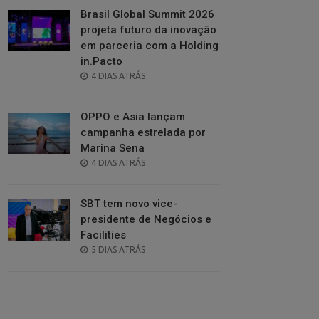
Brasil Global Summit 2026
projeta futuro da inovação
em parceria com a Holding
in.Pacto
POSTED
4 DIAS ATRÁS
ON
OPPO e Asia lançam
campanha estrelada por
Marina Sena
POSTED
4 DIAS ATRÁS
ON
SBT tem novo vice-
presidente de Negócios e
Facilities
POSTED
5 DIAS ATRÁS
ON