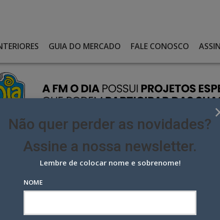
NTERIORES
GUIA DO MERCADO
FALE CONOSCO
ASSI
Não quer perder as novidades?
Assine a nossa newsletter.
Lembre de colocar nome e sobrenome!
BE US$1 MILHÃO PARA MELHORAR A VIDA DOS CIDADÃOS ATRAVÉS DE
NOME
US$1 milhão para melhorar a