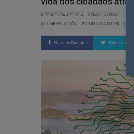
vida dos cidadãos atrav
INTELIGÊNCIA ARTIFICIAL
ÚLTIMAS NOTÍCIAS
POSTED
5 MESES ATRÁS
— POR
RENATA SUTER
0
ON
Share
on Facebook
Tweet
on Twi