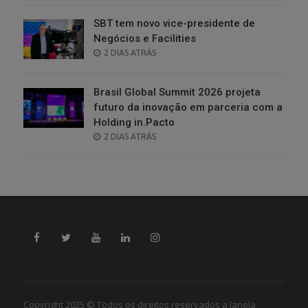
SBT tem novo vice-presidente de
Negócios e Facilities
POSTED
2 DIAS ATRÁS
ON
Brasil Global Summit 2026 projeta
futuro da inovação em parceria com a
Holding in.Pacto
POSTED
2 DIAS ATRÁS
ON
Copyright 2025 © Todos os direitos reservados a Janela