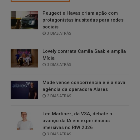
Peugeot e Havas criam ação com
protagonistas inusitadas para redes
sociais
POSTED
3 DIAS ATRÁS
ON
Lovely contrata Camila Saab e amplia
Mídia
POSTED
3 DIAS ATRÁS
ON
Made vence concorrência e é a nova
agência da operadora Alares
POSTED
2 DIAS ATRÁS
ON
Leo Martinez, da V3A, debate o
avanço da IA em experiências
imersivas no RIW 2026
POSTED
3 DIAS ATRÁS
ON