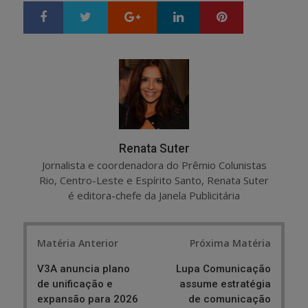
Google+
LinkedIn
Pinterest
S
T
h
w
a
e
r
e
e
t
Renata Suter
Jornalista e coordenadora do Prêmio Colunistas
Rio, Centro-Leste e Espírito Santo, Renata Suter
é editora-chefe da Janela Publicitária
Post
Matéria Anterior
Próxima Matéria
navigation
V3A anuncia plano
Lupa Comunicação
de unificação e
assume estratégia
expansão para 2026
de comunicação