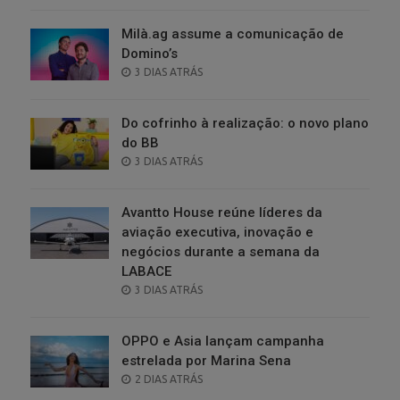
Milà.ag assume a comunicação de
Domino’s
POSTED
3 DIAS ATRÁS
ON
Do cofrinho à realização: o novo plano
do BB
POSTED
3 DIAS ATRÁS
ON
Avantto House reúne líderes da
aviação executiva, inovação e
negócios durante a semana da
LABACE
POSTED
3 DIAS ATRÁS
ON
OPPO e Asia lançam campanha
estrelada por Marina Sena
POSTED
2 DIAS ATRÁS
ON