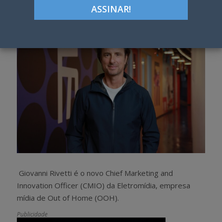
h
w
a
e
r
e
e
t
Giovanni Rivetti é o novo Chief Marketing and
Innovation Officer (CMIO) da Eletromídia, empresa
mídia de Out of Home (OOH).
Publicidade