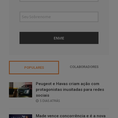
COLABORADORES
POPULARES
Peugeot e Havas criam ação com
protagonistas inusitadas para redes
sociais
POSTED
5 DIAS ATRÁS
ON
Made vence concorrência e é a nova