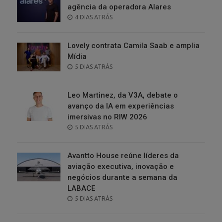
agência da operadora Alares
POSTED
4 DIAS ATRÁS
ON
Lovely contrata Camila Saab e amplia
Mídia
POSTED
5 DIAS ATRÁS
ON
Leo Martinez, da V3A, debate o
avanço da IA em experiências
imersivas no RIW 2026
POSTED
5 DIAS ATRÁS
ON
Avantto House reúne líderes da
aviação executiva, inovação e
negócios durante a semana da
LABACE
POSTED
5 DIAS ATRÁS
ON