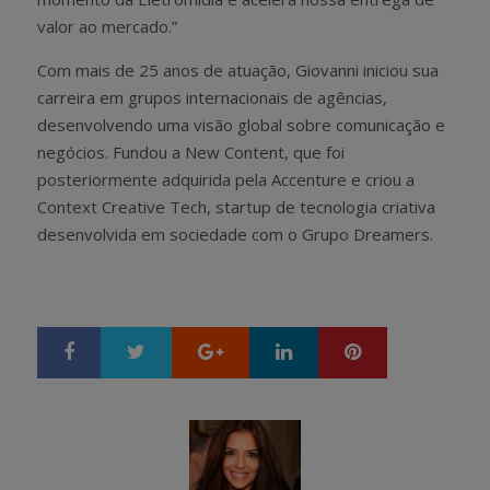
valor ao mercado.”
Com mais de 25 anos de atuação, Giovanni iniciou sua
carreira em grupos internacionais de agências,
desenvolvendo uma visão global sobre comunicação e
negócios. Fundou a New Content, que foi
posteriormente adquirida pela Accenture e criou a
Context Creative Tech, startup de tecnologia criativa
desenvolvida em sociedade com o Grupo Dreamers.
Google+
LinkedIn
Pinterest
S
T
h
w
a
e
r
e
e
t