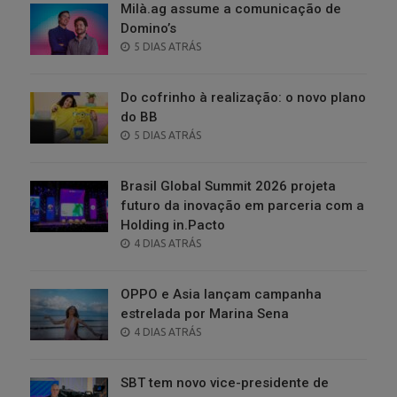
Milà.ag assume a comunicação de
Domino’s
POSTED
5 DIAS ATRÁS
ON
Do cofrinho à realização: o novo plano
do BB
POSTED
5 DIAS ATRÁS
ON
Brasil Global Summit 2026 projeta
futuro da inovação em parceria com a
Holding in.Pacto
POSTED
4 DIAS ATRÁS
ON
OPPO e Asia lançam campanha
estrelada por Marina Sena
POSTED
4 DIAS ATRÁS
ON
SBT tem novo vice-presidente de