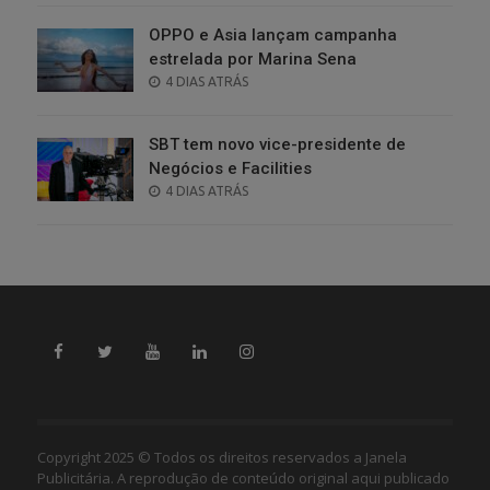
OPPO e Asia lançam campanha
estrelada por Marina Sena
POSTED
4 DIAS ATRÁS
ON
SBT tem novo vice-presidente de
Negócios e Facilities
POSTED
4 DIAS ATRÁS
ON
Copyright 2025 © Todos os direitos reservados a Janela
Publicitária. A reprodução de conteúdo original aqui publicado