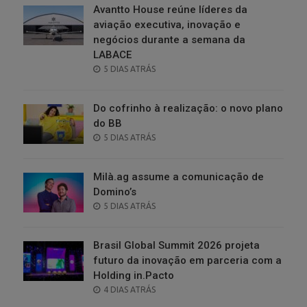
Avantto House reúne líderes da
aviação executiva, inovação e
negócios durante a semana da
LABACE
POSTED
5 DIAS ATRÁS
ON
Do cofrinho à realização: o novo plano
do BB
POSTED
5 DIAS ATRÁS
ON
Milà.ag assume a comunicação de
Domino’s
POSTED
5 DIAS ATRÁS
ON
Brasil Global Summit 2026 projeta
futuro da inovação em parceria com a
Holding in.Pacto
POSTED
4 DIAS ATRÁS
ON