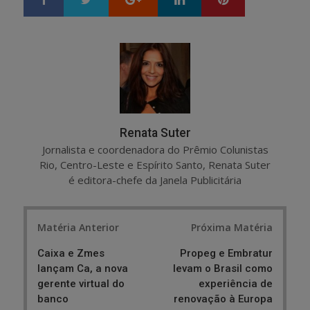
h
w
a
e
r
e
e
t
Renata Suter
Jornalista e coordenadora do Prêmio Colunistas
Rio, Centro-Leste e Espírito Santo, Renata Suter
é editora-chefe da Janela Publicitária
Post
Matéria Anterior
Próxima Matéria
navigation
Caixa e Zmes
Propeg e Embratur
lançam Ca, a nova
levam o Brasil como
gerente virtual do
experiência de
banco
renovação à Europa