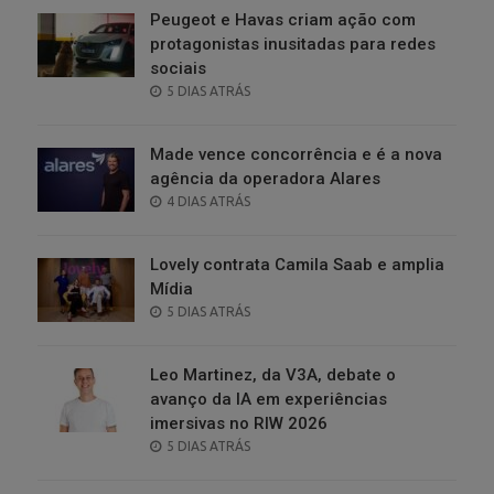
Peugeot e Havas criam ação com
protagonistas inusitadas para redes
sociais
POSTED
5 DIAS ATRÁS
ON
Made vence concorrência e é a nova
agência da operadora Alares
POSTED
4 DIAS ATRÁS
ON
Lovely contrata Camila Saab e amplia
Mídia
POSTED
5 DIAS ATRÁS
ON
Leo Martinez, da V3A, debate o
avanço da IA em experiências
imersivas no RIW 2026
POSTED
5 DIAS ATRÁS
ON