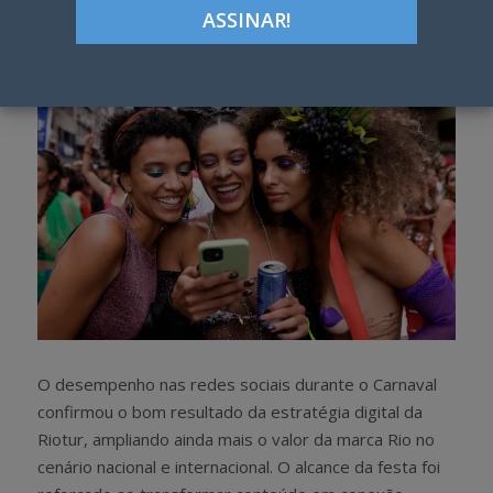
h
w
a
e
r
e
e
t
O desempenho nas redes sociais durante o Carnaval
confirmou o bom resultado da estratégia digital da
Riotur, ampliando ainda mais o valor da marca Rio no
cenário nacional e internacional. O alcance da festa foi