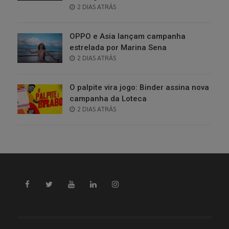
POSTED
2 DIAS ATRÁS
ON
OPPO e Asia lançam campanha
estrelada por Marina Sena
POSTED
2 DIAS ATRÁS
ON
O palpite vira jogo: Binder assina nova
campanha da Loteca
POSTED
2 DIAS ATRÁS
ON