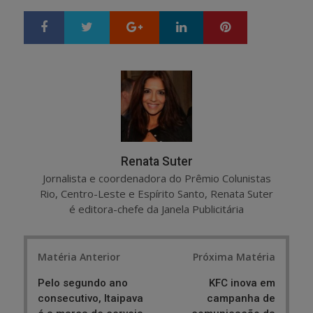
Google+
LinkedIn
Pinterest
S
T
h
w
a
e
r
e
e
t
Renata Suter
Jornalista e coordenadora do Prêmio Colunistas
Rio, Centro-Leste e Espírito Santo, Renata Suter
é editora-chefe da Janela Publicitária
Post
Matéria Anterior
Próxima Matéria
navigation
Pelo segundo ano
KFC inova em
consecutivo, Itaipava
campanha de