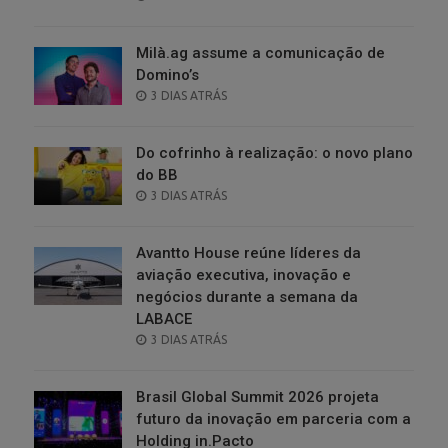
ON
Milà.ag assume a comunicação de
Domino’s
POSTED
3 DIAS ATRÁS
ON
Do cofrinho à realização: o novo plano
do BB
POSTED
3 DIAS ATRÁS
ON
Avantto House reúne líderes da
aviação executiva, inovação e
negócios durante a semana da
LABACE
POSTED
3 DIAS ATRÁS
ON
Brasil Global Summit 2026 projeta
futuro da inovação em parceria com a
Holding in.Pacto