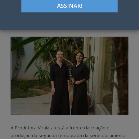
ON
Google+
LinkedIn
Pinterest
S
T
h
w
a
e
r
e
e
t
A Produtora Viralata está à frente da criação e
produção da segunda temporada da série documental