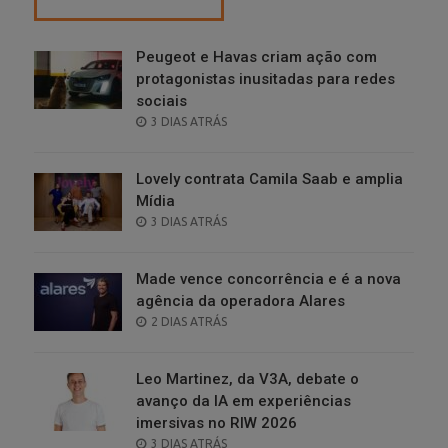
Peugeot e Havas criam ação com
protagonistas inusitadas para redes
sociais
POSTED
3 DIAS ATRÁS
ON
Lovely contrata Camila Saab e amplia
Mídia
POSTED
3 DIAS ATRÁS
ON
Made vence concorrência e é a nova
agência da operadora Alares
POSTED
2 DIAS ATRÁS
ON
Leo Martinez, da V3A, debate o
avanço da IA em experiências
imersivas no RIW 2026
POSTED
3 DIAS ATRÁS