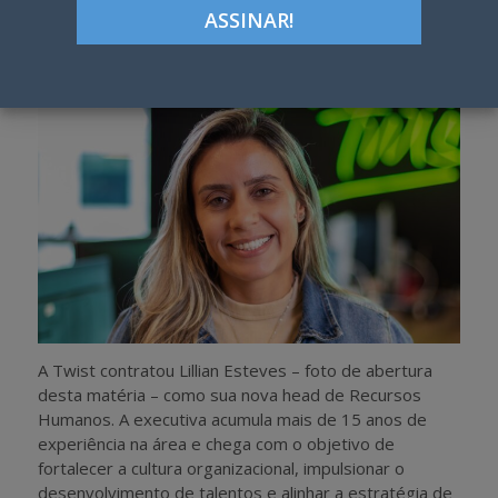
h
w
a
e
r
e
e
t
A Twist contratou Lillian Esteves – foto de abertura
desta matéria – como sua nova head de Recursos
Humanos. A executiva acumula mais de 15 anos de
experiência na área e chega com o objetivo de
fortalecer a cultura organizacional, impulsionar o
desenvolvimento de talentos e alinhar a estratégia de