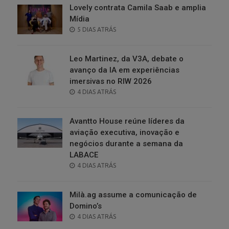
Lovely contrata Camila Saab e amplia
Mídia
POSTED
5 DIAS ATRÁS
ON
Leo Martinez, da V3A, debate o
avanço da IA em experiências
imersivas no RIW 2026
POSTED
4 DIAS ATRÁS
ON
Avantto House reúne líderes da
aviação executiva, inovação e
negócios durante a semana da
LABACE
POSTED
4 DIAS ATRÁS
ON
Milà.ag assume a comunicação de
Domino’s
POSTED
4 DIAS ATRÁS
ON