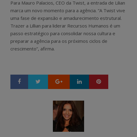
Para Mauro Palacios, CEO da Twist, a entrada de Lilian
marca um novo momento para a agência. “A Twist vive
uma fase de expansão e amadurecimento estrutural.
Trazer a Lillian para liderar Recursos Humanos é um
passo estratégico para consolidar nossa cultura e
preparar a agência para os próximos ciclos de
crescimento”, afirma.
Google+
LinkedIn
Pinterest
S
T
h
w
a
e
r
e
e
t