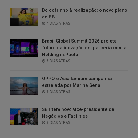
Do cofrinho à realização: o novo plano
do BB
POSTED
4 DIAS ATRÁS
ON
Brasil Global Summit 2026 projeta
futuro da inovação em parceria com a
Holding in.Pacto
POSTED
3 DIAS ATRÁS
ON
OPPO e Asia lançam campanha
estrelada por Marina Sena
POSTED
3 DIAS ATRÁS
ON
SBT tem novo vice-presidente de
Negócios e Facilities
POSTED
3 DIAS ATRÁS
ON