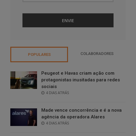
COLABORADORES
POPULARES
Peugeot e Havas criam ação com
protagonistas inusitadas para redes
sociais
POSTED
4 DIAS ATRÁS
ON
Made vence concorrência e é a nova
agência da operadora Alares
POSTED
4 DIAS ATRÁS
ON