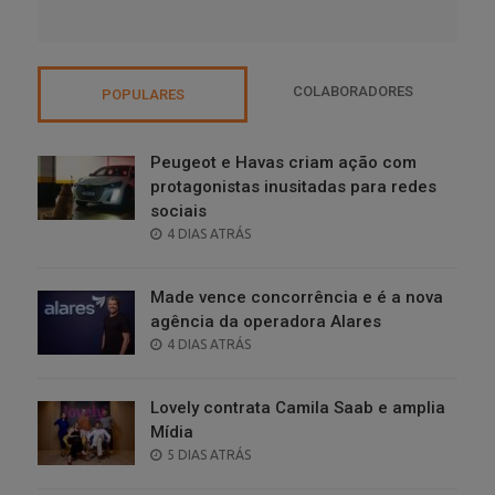
COLABORADORES
POPULARES
Peugeot e Havas criam ação com
protagonistas inusitadas para redes
sociais
POSTED
4 DIAS ATRÁS
ON
Made vence concorrência e é a nova
agência da operadora Alares
POSTED
4 DIAS ATRÁS
ON
Lovely contrata Camila Saab e amplia
Mídia
POSTED
5 DIAS ATRÁS
ON