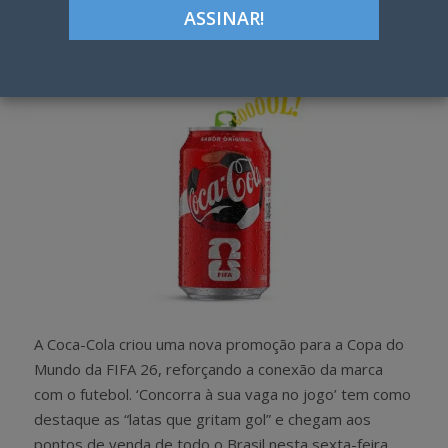
Google+
LinkedIn
Pinterest
S
T
h
w
a
e
r
e
e
t
A Coca-Cola criou uma nova promoção para a Copa do
Mundo da FIFA 26, reforçando a conexão da marca
com o futebol. ‘Concorra à sua vaga no jogo’ tem como
destaque as “latas que gritam gol” e chegam aos
pontos de venda de todo o Brasil nesta sexta-feira,