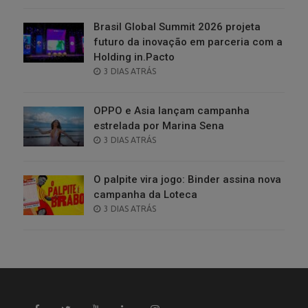
ON
Brasil Global Summit 2026 projeta
futuro da inovação em parceria com a
Holding in.Pacto
POSTED
3 DIAS ATRÁS
ON
OPPO e Asia lançam campanha
estrelada por Marina Sena
POSTED
3 DIAS ATRÁS
ON
O palpite vira jogo: Binder assina nova
campanha da Loteca
POSTED
3 DIAS ATRÁS
ON