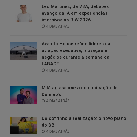
Leo Martinez, da V3A, debate o
avanço da IA em experiências
imersivas no RIW 2026
POSTED
4 DIAS ATRÁS
ON
Avantto House reúne líderes da
aviação executiva, inovação e
negócios durante a semana da
LABACE
POSTED
4 DIAS ATRÁS
ON
Milà.ag assume a comunicação de
Domino’s
POSTED
4 DIAS ATRÁS
ON
Do cofrinho à realização: o novo plano
do BB
POSTED
4 DIAS ATRÁS