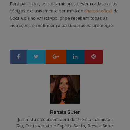
Para participar, os consumidores devem cadastrar os
códigos exclusivamente por meio do
chatbot oficial
da
Coca-Cola no WhatsApp, onde recebem todas as
instruções e confirmam a participação na promoção.
Google+
LinkedIn
Pinterest
S
T
h
w
a
e
r
e
e
t
Renata Suter
Jornalista e coordenadora do Prêmio Colunistas
Rio, Centro-Leste e Espírito Santo, Renata Suter