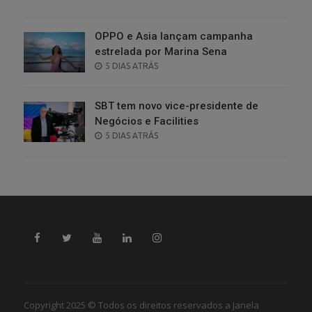
ON
OPPO e Asia lançam campanha
estrelada por Marina Sena
POSTED
5 DIAS ATRÁS
ON
SBT tem novo vice-presidente de
Negócios e Facilities
POSTED
5 DIAS ATRÁS
ON
Copyright 2025 © Todos os direitos reservados a Janela