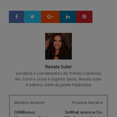
Google+
LinkedIn
Pinterest
S
T
h
w
a
e
r
e
e
t
Renata Suter
Jornalista e coordenadora do Prêmio Colunistas
Rio, Centro-Leste e Espírito Santo, Renata Suter
é editora-chefe da Janela Publicitária
Post
Matéria Anterior
Próxima Matéria
navigation
CRMBonus,
SoWhat anuncia Co-