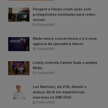
Peugeot e Havas criam ação com
protagonistas inusitadas para redes
sociais
POSTED
6 DIAS ATRÁS
ON
Made vence concorrência e é a nova
agência da operadora Alares
POSTED
5 DIAS ATRÁS
ON
Lovely contrata Camila Saab e amplia
Mídia
POSTED
6 DIAS ATRÁS
ON
Leo Martinez, da V3A, debate o
avanço da IA em experiências
imersivas no RIW 2026
POSTED
6 DIAS ATRÁS
ON