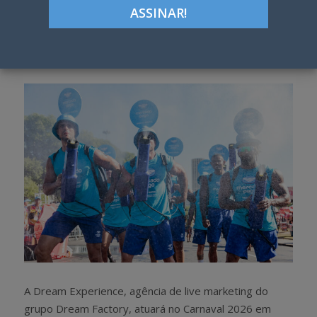
ON
Google+
LinkedIn
Pinterest
S
T
h
w
a
e
r
e
e
t
A Dream Experience, agência de live marketing do
grupo Dream Factory, atuará no Carnaval 2026 em