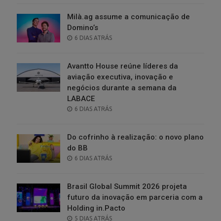
Milà.ag assume a comunicação de
Domino’s
POSTED
6 DIAS ATRÁS
ON
Avantto House reúne líderes da
aviação executiva, inovação e
negócios durante a semana da
LABACE
POSTED
6 DIAS ATRÁS
ON
Do cofrinho à realização: o novo plano
do BB
POSTED
6 DIAS ATRÁS
ON
Brasil Global Summit 2026 projeta
futuro da inovação em parceria com a
Holding in.Pacto
POSTED
5 DIAS ATRÁS