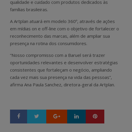
qualidade e cuidado com produtos dedicados às
famílias brasileiras.
A Artplan atuará em modelo
360º, através de ações
em mídias on e off-line com o objetivo de fortalecer o
reconhecimento das marcas, além de ampliar sua
presença na rotina dos consumidores.
“Nosso compromisso com a Baruel será trazer
oportunidades relevantes e desenvolver estratégias
consistentes que fortaleçam o negócio, ampliando
cada vez mais sua presença na vida das pessoas”,
afirma Ana Paula Sanchez, diretora-geral da Artplan.
Google+
LinkedIn
Pinterest
S
T
h
w
a
e