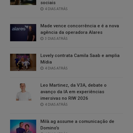
sociais
POSTED
4 DIAS ATRÁS
ON
Made vence concorrência e é a nova
agência da operadora Alares
POSTED
3 DIAS ATRÁS
ON
Lovely contrata Camila Saab e amplia
Mídia
POSTED
4 DIAS ATRÁS
ON
Leo Martinez, da V3A, debate o
avanço da IA em experiências
imersivas no RIW 2026
POSTED
4 DIAS ATRÁS
ON
Milà.ag assume a comunicação de
Domino’s