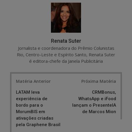
r
e
e
t
Renata Suter
Jornalista e coordenadora do Prêmio Colunistas
Rio, Centro-Leste e Espírito Santo, Renata Suter
é editora-chefe da Janela Publicitária
Post
Matéria Anterior
Próxima Matéria
navigation
LATAM leva
CRMBonus,
experiência de
WhatsApp e iFood
bordo para o
lançam o PresenteIA
MorumBIS em
de Marcos Mion
ativações criadas
pela Graphene Brasil