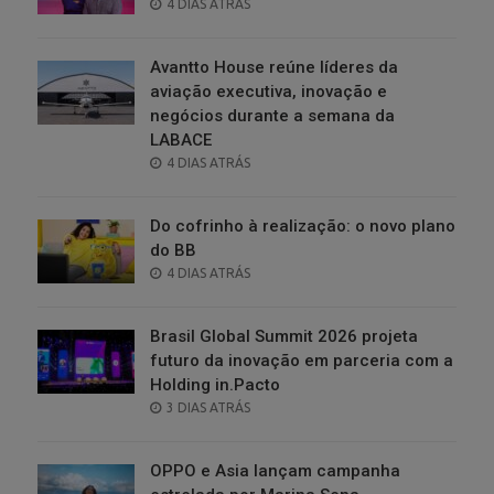
POSTED
4 DIAS ATRÁS
ON
Avantto House reúne líderes da
aviação executiva, inovação e
negócios durante a semana da
LABACE
POSTED
4 DIAS ATRÁS
ON
Do cofrinho à realização: o novo plano
do BB
POSTED
4 DIAS ATRÁS
ON
Brasil Global Summit 2026 projeta
futuro da inovação em parceria com a
Holding in.Pacto
POSTED
3 DIAS ATRÁS
ON
OPPO e Asia lançam campanha