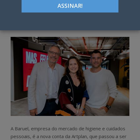
ON
Google+
LinkedIn
Pinterest
S
T
h
w
a
e
r
e
e
t
A Baruel, empresa do mercado de higiene e cuidados
pessoais, é a nova conta da Artplan, que passou a ser