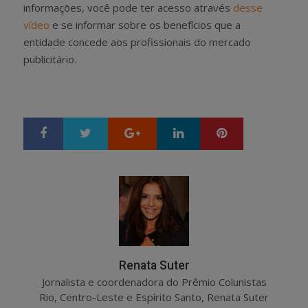
informações, você pode ter acesso através
desse
vídeo
e se informar sobre os benefícios que a
entidade concede aos profissionais do mercado
publicitário.
Google+
LinkedIn
Pinterest
S
T
h
w
a
e
r
e
e
t
Renata Suter
Jornalista e coordenadora do Prêmio Colunistas
Rio, Centro-Leste e Espírito Santo, Renata Suter