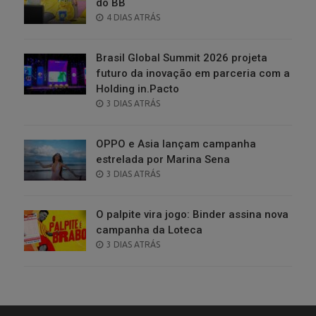
do BB
POSTED
4 DIAS ATRÁS
ON
Brasil Global Summit 2026 projeta
futuro da inovação em parceria com a
Holding in.Pacto
POSTED
3 DIAS ATRÁS
ON
OPPO e Asia lançam campanha
estrelada por Marina Sena
POSTED
3 DIAS ATRÁS
ON
O palpite vira jogo: Binder assina nova
campanha da Loteca
POSTED
3 DIAS ATRÁS
ON