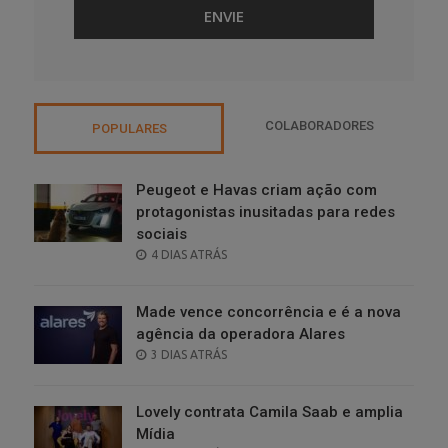
COLABORADORES
POPULARES
Peugeot e Havas criam ação com
protagonistas inusitadas para redes
sociais
POSTED
4 DIAS ATRÁS
ON
Made vence concorrência e é a nova
agência da operadora Alares
POSTED
3 DIAS ATRÁS
ON
Lovely contrata Camila Saab e amplia
Mídia