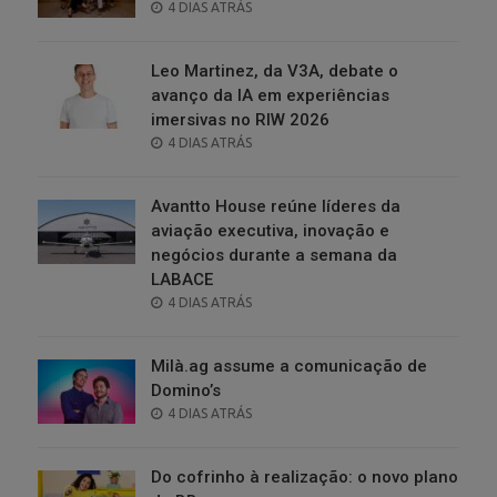
POSTED
4 DIAS ATRÁS
ON
Leo Martinez, da V3A, debate o
avanço da IA em experiências
imersivas no RIW 2026
POSTED
4 DIAS ATRÁS
ON
Avantto House reúne líderes da
aviação executiva, inovação e
negócios durante a semana da
LABACE
POSTED
4 DIAS ATRÁS
ON
Milà.ag assume a comunicação de
Domino’s
POSTED
4 DIAS ATRÁS
ON
Do cofrinho à realização: o novo plano