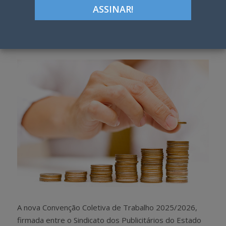
ON
Google+
LinkedIn
Pinterest
S
T
h
w
a
e
r
e
e
t
A nova Convenção Coletiva de Trabalho 2025/2026,
firmada entre o Sindicato dos Publicitários do Estado