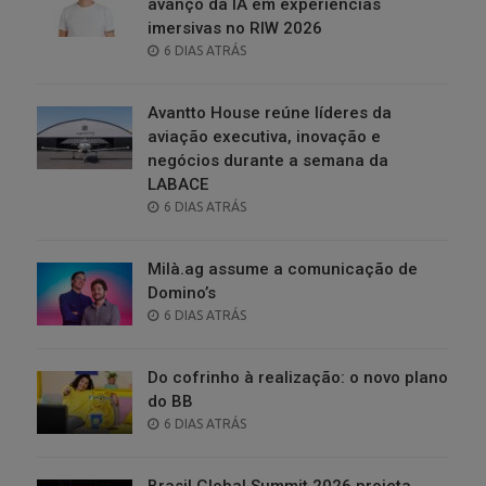
avanço da IA em experiências
imersivas no RIW 2026
POSTED
6 DIAS ATRÁS
ON
Avantto House reúne líderes da
aviação executiva, inovação e
negócios durante a semana da
LABACE
POSTED
6 DIAS ATRÁS
ON
Milà.ag assume a comunicação de
Domino’s
POSTED
6 DIAS ATRÁS
ON
Do cofrinho à realização: o novo plano
do BB
POSTED
6 DIAS ATRÁS
ON
Brasil Global Summit 2026 projeta