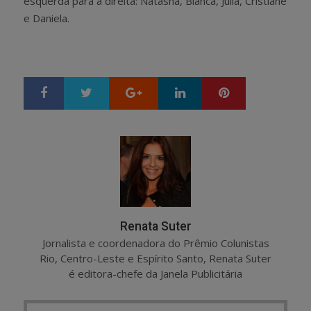
esquerda para a direita:
Natasha, Bianca, Júlia, Cristiane
e Daniela.
Google+
LinkedIn
Pinterest
S
T
h
w
a
e
r
e
e
t
Renata Suter
Jornalista e coordenadora do Prêmio Colunistas
Rio, Centro-Leste e Espírito Santo, Renata Suter
é editora-chefe da Janela Publicitária
Post