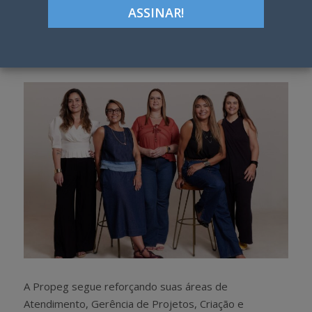
ON
Google+
LinkedIn
Pinterest
S
T
h
w
a
e
r
e
e
t
A Propeg segue reforçando suas áreas de
Atendimento, Gerência de Projetos, Criação e