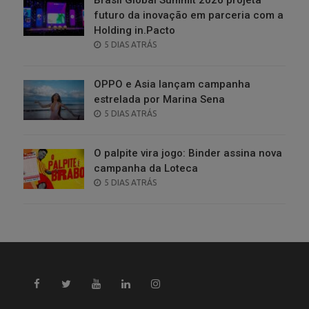
futuro da inovação em parceria com a
Holding in.Pacto
POSTED
5 DIAS ATRÁS
ON
OPPO e Asia lançam campanha
estrelada por Marina Sena
POSTED
5 DIAS ATRÁS
ON
O palpite vira jogo: Binder assina nova
campanha da Loteca
POSTED
5 DIAS ATRÁS
ON