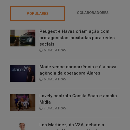
COLABORADORES
POPULARES
Peugeot e Havas criam ação com
protagonistas inusitadas para redes
sociais
POSTED
6 DIAS ATRÁS
ON
Made vence concorrência e é a nova
agência da operadora Alares
POSTED
6 DIAS ATRÁS
ON
Lovely contrata Camila Saab e amplia
Mídia
POSTED
7 DIAS ATRÁS
ON
Leo Martinez, da V3A, debate o