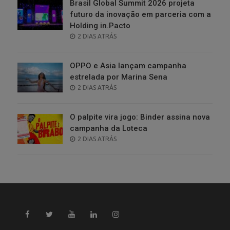
Brasil Global Summit 2026 projeta
futuro da inovação em parceria com a
Holding in.Pacto
POSTED
2 DIAS ATRÁS
ON
OPPO e Asia lançam campanha
estrelada por Marina Sena
POSTED
2 DIAS ATRÁS
ON
O palpite vira jogo: Binder assina nova
campanha da Loteca
POSTED
2 DIAS ATRÁS
ON