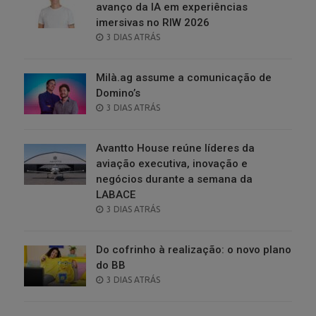
avanço da IA em experiências
imersivas no RIW 2026
POSTED
3 DIAS ATRÁS
ON
Milà.ag assume a comunicação de
Domino’s
POSTED
3 DIAS ATRÁS
ON
Avantto House reúne líderes da
aviação executiva, inovação e
negócios durante a semana da
LABACE
POSTED
3 DIAS ATRÁS
ON
Do cofrinho à realização: o novo plano
do BB
POSTED
3 DIAS ATRÁS
ON