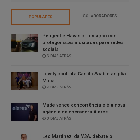
COLABORADORES
POPULARES
Peugeot e Havas criam ação com
protagonistas inusitadas para redes
sociais
POSTED
3 DIAS ATRÁS
ON
Lovely contrata Camila Saab e amplia
Mídia
POSTED
4 DIAS ATRÁS
ON
Made vence concorrência e é a nova
agência da operadora Alares
POSTED
3 DIAS ATRÁS
ON
Leo Martinez, da V3A, debate o