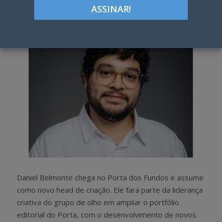
h
w
a
e
r
e
e
t
Daniel Belmonte chega no Porta dos Fundos e assume
como novo head de criação. Ele fará parte da liderança
criativa do grupo de olho em ampliar o portfólio
editorial do Porta, com o desenvolvimento de novos