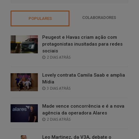
COLABORADORES
POPULARES
Peugeot e Havas criam ação com
protagonistas inusitadas para redes
sociais
POSTED
2 DIAS ATRÁS
ON
Lovely contrata Camila Saab e amplia
Mídia
POSTED
3 DIAS ATRÁS
ON
Made vence concorrência e é a nova
agência da operadora Alares
POSTED
2 DIAS ATRÁS
ON
Leo Martinez, da V3A, debate o