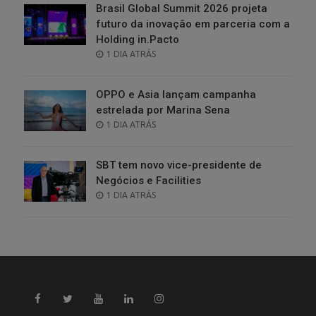
Brasil Global Summit 2026 projeta
futuro da inovação em parceria com a
Holding in.Pacto
POSTED
1 DIA ATRÁS
ON
OPPO e Asia lançam campanha
estrelada por Marina Sena
POSTED
1 DIA ATRÁS
ON
SBT tem novo vice-presidente de
Negócios e Facilities
POSTED
1 DIA ATRÁS
ON