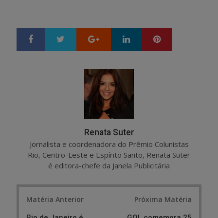
Google+
LinkedIn
Pinterest
S
T
h
w
a
e
r
e
e
t
Renata Suter
Jornalista e coordenadora do Prêmio Colunistas
Rio, Centro-Leste e Espírito Santo, Renata Suter
é editora-chefe da Janela Publicitária
Post
Matéria Anterior
Próxima Matéria
navigation
Rio de Janeiro é
GOL comemora 25