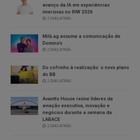
avanço da IA em experiências
imersivas no RIW 2026
POSTED
2 DIAS ATRÁS
ON
Milà.ag assume a comunicação de
Domino’s
POSTED
2 DIAS ATRÁS
ON
Do cofrinho à realização: o novo plano
do BB
POSTED
2 DIAS ATRÁS
ON
Avantto House reúne líderes da
aviação executiva, inovação e
negócios durante a semana da
LABACE
POSTED
2 DIAS ATRÁS
ON