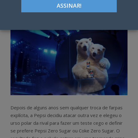
h
w
a
e
r
e
e
t
Depois de alguns anos sem qualquer troca de farpas
explícita, a Pepsi decidiu atacar outra vez e elegeu o
urso polar da rival para fazer um teste cego e definir
se prefere Pepsi Zero Sugar ou Coke Zero Sugar. O