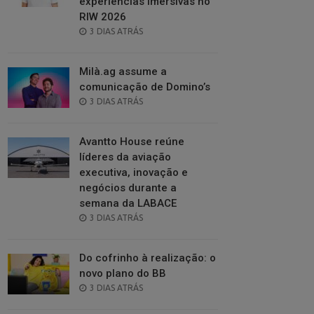
experiências imersivas no
RIW 2026
POSTED
3 DIAS ATRÁS
ON
Milà.ag assume a
comunicação de Domino’s
POSTED
3 DIAS ATRÁS
ON
Avantto House reúne
líderes da aviação
executiva, inovação e
negócios durante a
semana da LABACE
POSTED
3 DIAS ATRÁS
ON
Do cofrinho à realização: o
novo plano do BB
POSTED
3 DIAS ATRÁS
ON