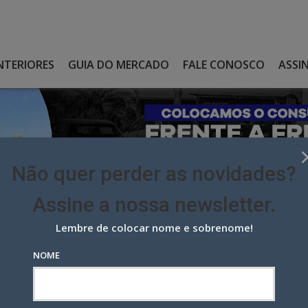
NTERIORES
GUIA DO MERCADO
FALE CONOSCO
ASSI
Não quer perder as novidades?
Assine a nossa newsletter.
Lembre de colocar nome e sobrenome!
 FARÁ EXPANSÃO AO CUSTO DE R$ 2 BILHÕES COM TRÊS NOVAS
NOME
á expansão ao custo de R$ 2