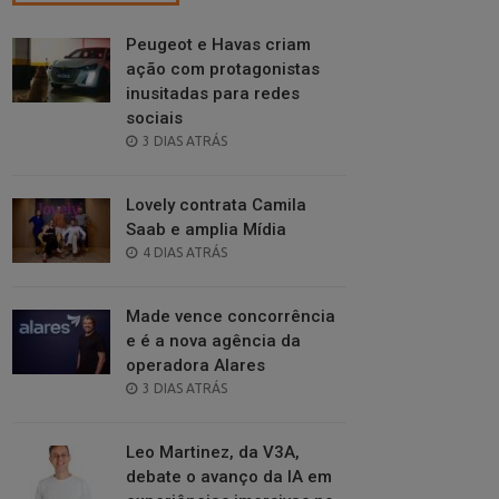
Peugeot e Havas criam
ação com protagonistas
inusitadas para redes
sociais
POSTED
3 DIAS ATRÁS
ON
Lovely contrata Camila
Saab e amplia Mídia
POSTED
4 DIAS ATRÁS
ON
Made vence concorrência
e é a nova agência da
operadora Alares
POSTED
3 DIAS ATRÁS
ON
Leo Martinez, da V3A,
debate o avanço da IA em