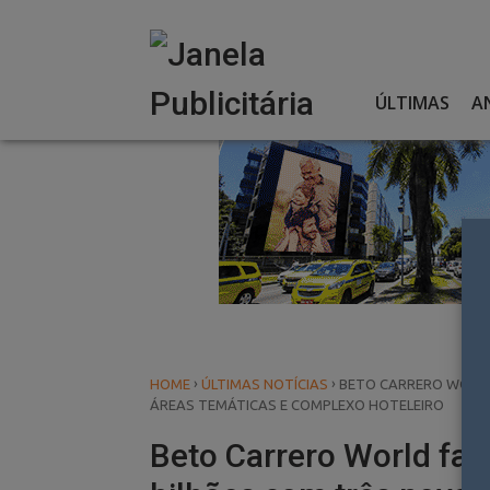
Skip
to
content
ÚLTIMAS
A
›
›
HOME
ÚLTIMAS NOTÍCIAS
BETO CARRERO WORLD
ÁREAS TEMÁTICAS E COMPLEXO HOTELEIRO
Beto Carrero World far