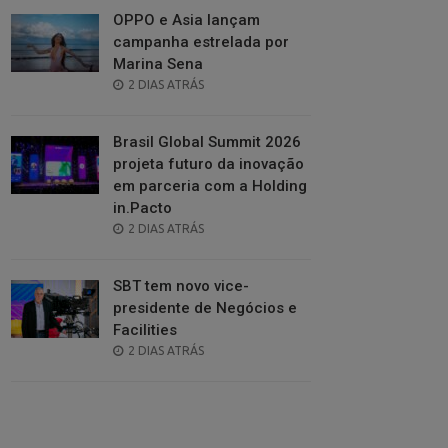
OPPO e Asia lançam
campanha estrelada por
Marina Sena
POSTED
2 DIAS ATRÁS
ON
Brasil Global Summit 2026
projeta futuro da inovação
em parceria com a Holding
in.Pacto
POSTED
2 DIAS ATRÁS
ON
SBT tem novo vice-
presidente de Negócios e
Facilities
POSTED
2 DIAS ATRÁS
ON