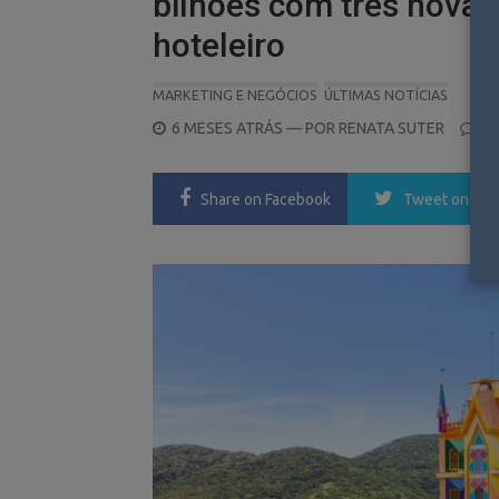
bilhões com três novas
hoteleiro
MARKETING E NEGÓCIOS
ÚLTIMAS NOTÍCIAS
POSTED
6 MESES ATRÁS
— POR
RENATA SUTER
0
ON
Share
on Facebook
Tweet
on Twi