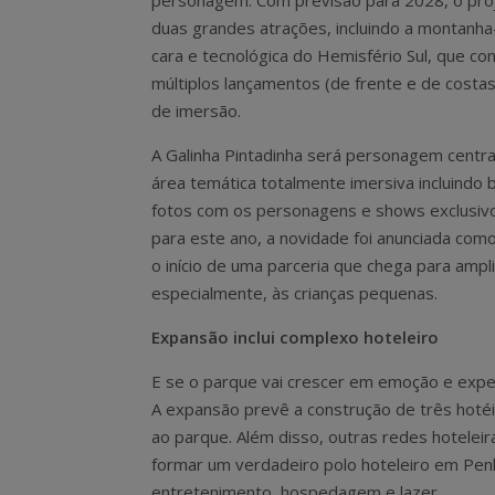
personagem. Com previsão para 2028, o pro
duas grandes atrações, incluindo a montanha
cara e tecnológica do Hemisfério Sul, que co
múltiplos lançamentos (de frente e de costas
de imersão.
A Galinha Pintadinha será personagem centr
área temática totalmente imersiva incluindo 
fotos com os personagens e shows exclusivo
para este ano, a novidade foi anunciada co
o início de uma parceria que chega para ampli
especialmente, às crianças pequenas.
Expansão inclui complexo hoteleiro
E se o parque vai crescer em emoção e experi
A expansão prevê a construção de três hot
ao parque. Além disso, outras redes hoteleir
formar um verdadeiro polo hoteleiro em Pen
entretenimento, hospedagem e lazer.