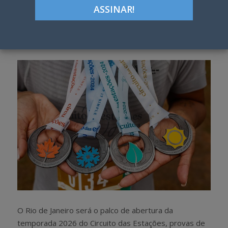
ON
Google+
LinkedIn
Pinterest
S
T
h
w
a
e
r
e
e
t
O Rio de Janeiro será o palco de abertura da
temporada 2026 do Circuito das Estações, provas de