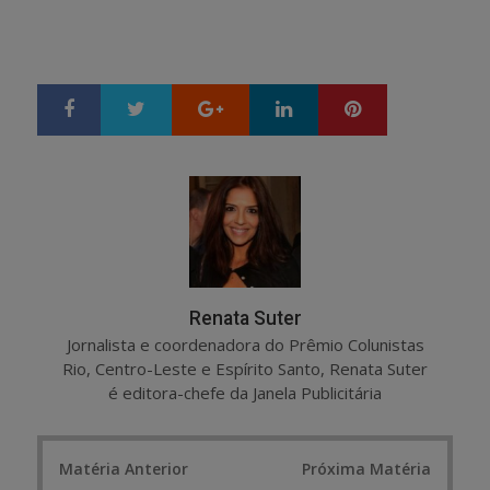
Google+
LinkedIn
Pinterest
S
T
h
w
a
e
r
e
e
t
Renata Suter
Jornalista e coordenadora do Prêmio Colunistas
Rio, Centro-Leste e Espírito Santo, Renata Suter
é editora-chefe da Janela Publicitária
Post
Matéria Anterior
Próxima Matéria
navigation