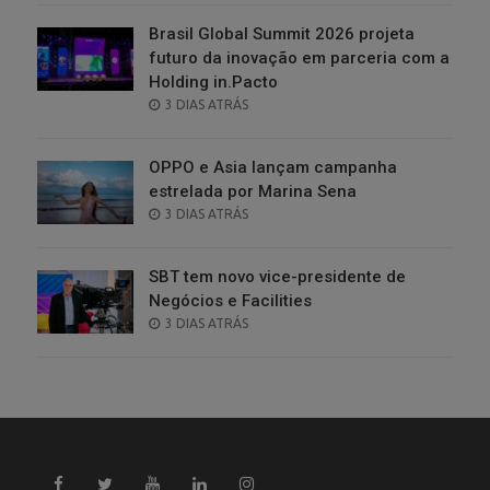
Brasil Global Summit 2026 projeta
futuro da inovação em parceria com a
Holding in.Pacto
POSTED
3 DIAS ATRÁS
ON
OPPO e Asia lançam campanha
estrelada por Marina Sena
POSTED
3 DIAS ATRÁS
ON
SBT tem novo vice-presidente de
Negócios e Facilities
POSTED
3 DIAS ATRÁS
ON