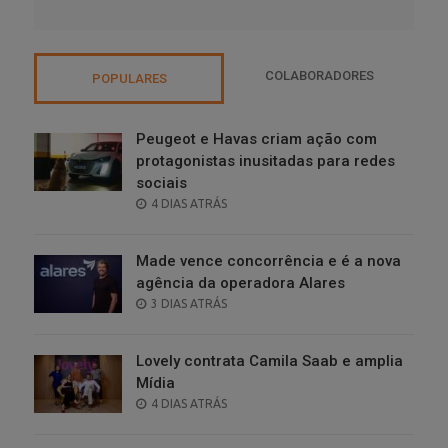
COLABORADORES
POPULARES
Peugeot e Havas criam ação com
protagonistas inusitadas para redes
sociais
POSTED
4 DIAS ATRÁS
ON
Made vence concorrência e é a nova
agência da operadora Alares
POSTED
3 DIAS ATRÁS
ON
Lovely contrata Camila Saab e amplia
Mídia
POSTED
4 DIAS ATRÁS
ON