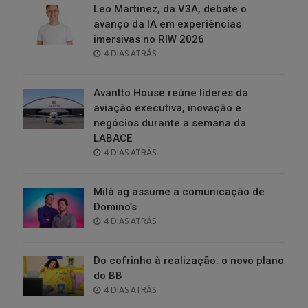
Leo Martinez, da V3A, debate o
avanço da IA em experiências
imersivas no RIW 2026
POSTED
4 DIAS ATRÁS
ON
Avantto House reúne líderes da
aviação executiva, inovação e
negócios durante a semana da
LABACE
POSTED
4 DIAS ATRÁS
ON
Milà.ag assume a comunicação de
Domino’s
POSTED
4 DIAS ATRÁS
ON
Do cofrinho à realização: o novo plano
do BB
POSTED
4 DIAS ATRÁS
ON