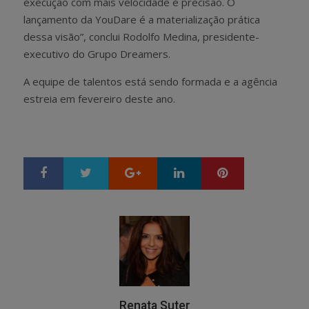
execução com mais velocidade e precisão. O
lançamento da YouDare é a materialização prática
dessa visão”, conclui Rodolfo Medina, presidente-
executivo do Grupo Dreamers.
A equipe de talentos está sendo formada e a agência
estreia em fevereiro deste ano.
Google+
LinkedIn
Pinterest
S
T
h
w
a
e
r
e
e
t
Renata Suter