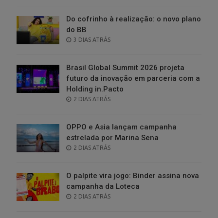
ON
Do cofrinho à realização: o novo plano
do BB
POSTED
3 DIAS ATRÁS
ON
Brasil Global Summit 2026 projeta
futuro da inovação em parceria com a
Holding in.Pacto
POSTED
2 DIAS ATRÁS
ON
OPPO e Asia lançam campanha
estrelada por Marina Sena
POSTED
2 DIAS ATRÁS
ON
O palpite vira jogo: Binder assina nova
campanha da Loteca
POSTED
2 DIAS ATRÁS
ON