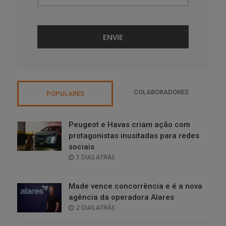
COLABORADORES
POPULARES
Peugeot e Havas criam ação com
protagonistas inusitadas para redes
sociais
POSTED
3 DIAS ATRÁS
ON
Made vence concorrência e é a nova
agência da operadora Alares
POSTED
2 DIAS ATRÁS
ON