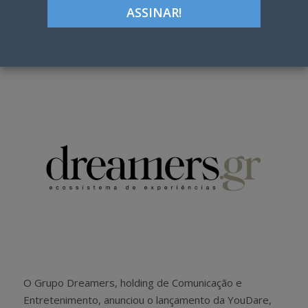
ON
Google+
LinkedIn
Pinterest
S
T
h
w
a
e
r
e
e
t
O Grupo Dreamers, holding de Comunicação e
Entretenimento, anunciou o lançamento da YouDare,