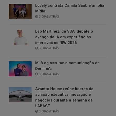
Lovely contrata Camila Saab e amplia
Mídia
POSTED
3 DIAS ATRÁS
ON
Leo Martinez, da V3A, debate o
avanço da IA em experiências
imersivas no RIW 2026
POSTED
3 DIAS ATRÁS
ON
Milà.ag assume a comunicação de
Domino’s
POSTED
3 DIAS ATRÁS
ON
Avantto House reúne líderes da
aviação executiva, inovação e
negócios durante a semana da
LABACE
POSTED
3 DIAS ATRÁS