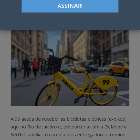
Google+
LinkedIn
Pinterest
S
T
h
w
a
e
r
e
e
t
A 99 acaba de receber as bicicletas elétricas (e-bikes)
aqui no Rio de Janeiro e, em parceria com a GoMoov e
Serttel, ampliará o acesso dos entregadores a meios