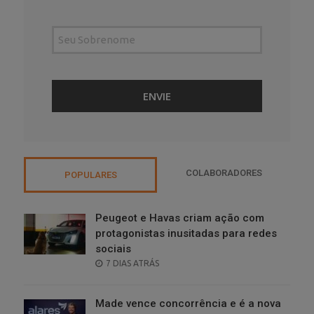
COLABORADORES
POPULARES
Peugeot e Havas criam ação com
protagonistas inusitadas para redes
sociais
POSTED
7 DIAS ATRÁS
ON
Made vence concorrência e é a nova