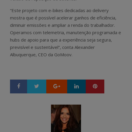
“Este projeto com e-bikes dedicadas ao delivery
mostra que é possível acelerar ganhos de eficiência,
diminuir emissões e ampliar a renda do trabalhador.
Operamos com telemetria, manutenção programada e
hubs de apoio para que a experiência seja segura,
previsível e sustentável”, conta Alexander
Albuquerque, CEO da GoMoov.
Google+
LinkedIn
Pinterest
S
T
h
w
a
e
r
e
e
t