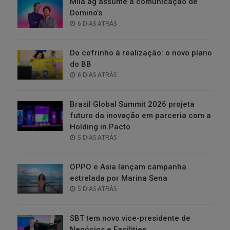
Milà.ag assume a comunicação de
Domino’s
POSTED
6 DIAS ATRÁS
ON
Do cofrinho à realização: o novo plano
do BB
POSTED
6 DIAS ATRÁS
ON
Brasil Global Summit 2026 projeta
futuro da inovação em parceria com a
Holding in.Pacto
POSTED
5 DIAS ATRÁS
ON
OPPO e Asia lançam campanha
estrelada por Marina Sena
POSTED
5 DIAS ATRÁS
ON
SBT tem novo vice-presidente de
Negócios e Facilities