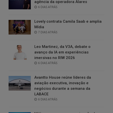
agência da operadora Alares
POSTED
6 DIAS ATRÁS
ON
Lovely contrata Camila Saab e amplia
Mídia
POSTED
7 DIAS ATRÁS
ON
Leo Martinez, da V3A, debate o
avanço da IA em experiências
imersivas no RIW 2026
POSTED
6 DIAS ATRÁS
ON
Avantto House reúne líderes da
aviação executiva, inovação e
negócios durante a semana da
LABACE
POSTED
6 DIAS ATRÁS
ON