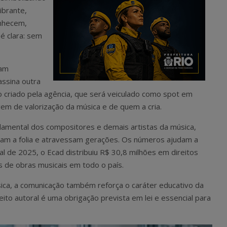
ibrante,
onhecem,
é clara: sem
ram
ssina outra
to criado pela agência, que será veiculado como spot em
gem de valorização da música e de quem a cria.
amental dos compositores e demais artistas da música,
lam a folia e atravessam gerações. Os números ajudam a
l de 2025, o Ecad distribuiu R$ 30,8 milhões em direitos
es de obras musicais em todo o país.
sica, a comunicação também reforça o caráter educativo da
eito autoral é uma obrigação prevista em lei e essencial para