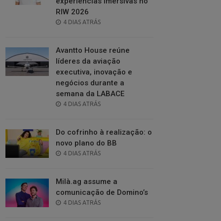
experiências imersivas no
RIW 2026
POSTED
4 DIAS ATRÁS
ON
Avantto House reúne
líderes da aviação
executiva, inovação e
negócios durante a
semana da LABACE
POSTED
4 DIAS ATRÁS
ON
Do cofrinho à realização: o
novo plano do BB
POSTED
4 DIAS ATRÁS
ON
Milà.ag assume a
comunicação de Domino’s
POSTED
4 DIAS ATRÁS
ON