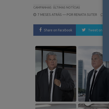
CAMPANHAS
ÚLTIMAS NOTÍCIAS
POSTED
7 MESES ATRÁS
— POR
RENATA SUTER
0
ON
Share
on Facebook
Tweet
on Twi