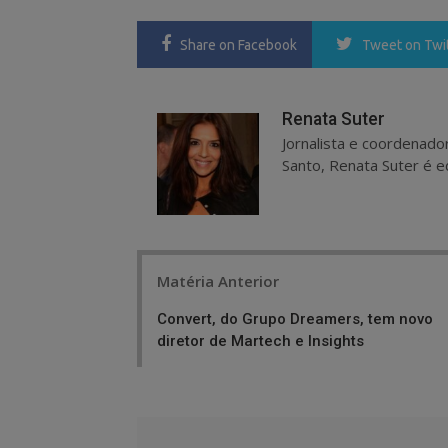
Share
on Facebook
Tweet
on Twi
Renata Suter
Jornalista e coordenado
Santo, Renata Suter é ed
Post
Matéria Anterior
navigation
Convert, do Grupo Dreamers, tem novo
diretor de Martech e Insights