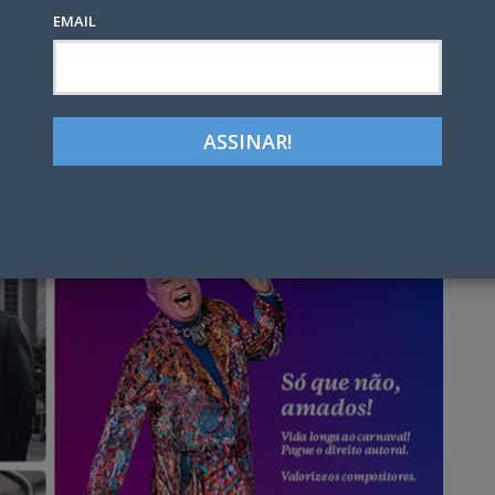
EMAIL
Google+
LinkedIn
Pinterest
tter