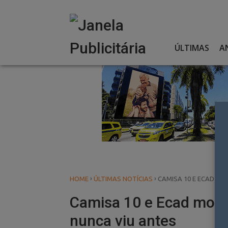
Skip
to
content
ÚLTIMAS
A
›
›
HOME
ÚLTIMAS NOTÍCIAS
CAMISA 10 E ECAD M
Camisa 10 e Ecad most
nunca viu antes