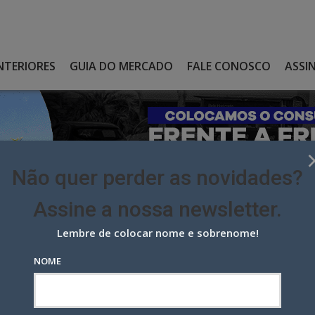
NTERIORES
GUIA DO MERCADO
FALE CONOSCO
ASSI
Não quer perder as novidades?
Assine a nossa newsletter.
Lembre de colocar nome e sobrenome!
OSTRAM UM MILTON CUNHA QUE VOCÊ NUNCA VIU ANTES
NOME
ram um Milton Cunha que você