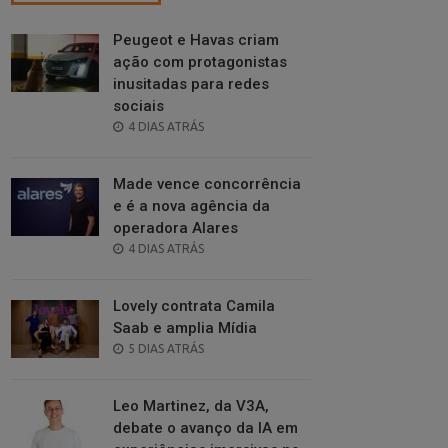
Peugeot e Havas criam
ação com protagonistas
inusitadas para redes
sociais
POSTED
4 DIAS ATRÁS
ON
Made vence concorrência
e é a nova agência da
operadora Alares
POSTED
4 DIAS ATRÁS
ON
Lovely contrata Camila
Saab e amplia Mídia
POSTED
5 DIAS ATRÁS
ON
Leo Martinez, da V3A,
debate o avanço da IA em