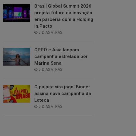
Brasil Global Summit 2026
projeta futuro da inovação
em parceria com a Holding
in.Pacto
POSTED
3 DIAS ATRÁS
ON
OPPO e Asia lançam
campanha estrelada por
Marina Sena
POSTED
3 DIAS ATRÁS
ON
O palpite vira jogo: Binder
assina nova campanha da
Loteca
POSTED
3 DIAS ATRÁS
ON