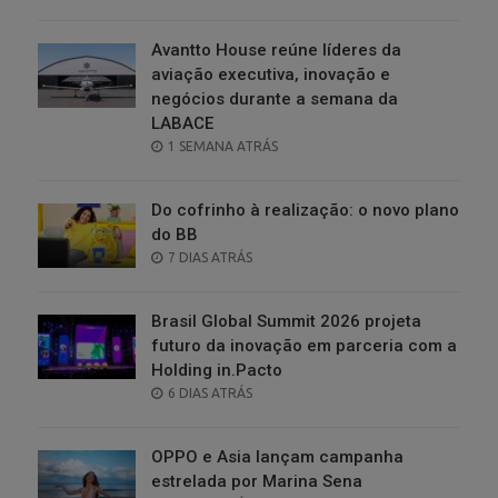
ON
Avantto House reúne líderes da
aviação executiva, inovação e
negócios durante a semana da
LABACE
POSTED
1 SEMANA ATRÁS
ON
Do cofrinho à realização: o novo plano
do BB
POSTED
7 DIAS ATRÁS
ON
Brasil Global Summit 2026 projeta
futuro da inovação em parceria com a
Holding in.Pacto
POSTED
6 DIAS ATRÁS
ON
OPPO e Asia lançam campanha
estrelada por Marina Sena