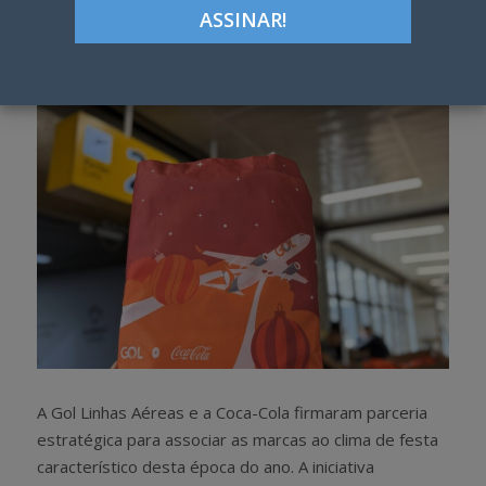
Google+
LinkedIn
Pinterest
S
T
h
w
a
e
r
e
e
t
A Gol Linhas Aéreas e a Coca-Cola firmaram parceria
estratégica para associar as marcas ao clima de festa
característico desta época do ano. A iniciativa