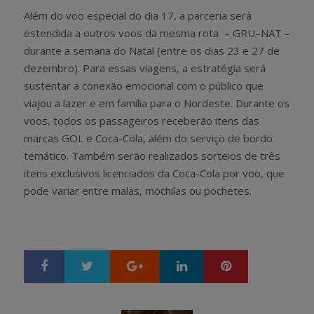
Além do voo especial do dia 17, a parceria será
estendida a outros voos da mesma rota – GRU–NAT –
durante a semana do Natal (entre os dias 23 e 27 de
dezembro). Para essas viagens, a estratégia será
sustentar a conexão emocional com o público que
viajou a lazer e em família para o Nordeste. Durante os
voos, todos os passageiros receberão itens das
marcas GOL e Coca-Cola, além do serviço de bordo
temático. Também serão realizados sorteios de três
itens exclusivos licenciados da Coca-Cola por voo, que
pode variar entre malas, mochilas ou pochetes.
Google+
LinkedIn
Pinterest
S
T
h
w
a
e
r
e