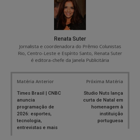
e
t
Renata Suter
Jornalista e coordenadora do Prêmio Colunistas
Rio, Centro-Leste e Espírito Santo, Renata Suter
é editora-chefe da Janela Publicitária
Post
Matéria Anterior
Próxima Matéria
navigation
Times Brasil | CNBC
Studio Nuts lança
anuncia
curta de Natal em
programação de
homenagem à
2026: esportes,
instituição
tecnologia,
portuguesa
entrevistas e mais