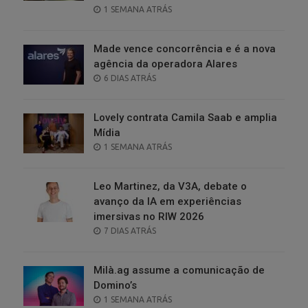
POSTED
1 SEMANA ATRÁS
ON
Made vence concorrência e é a nova
agência da operadora Alares
POSTED
6 DIAS ATRÁS
ON
Lovely contrata Camila Saab e amplia
Mídia
POSTED
1 SEMANA ATRÁS
ON
Leo Martinez, da V3A, debate o
avanço da IA em experiências
imersivas no RIW 2026
POSTED
7 DIAS ATRÁS
ON
Milà.ag assume a comunicação de
Domino’s
POSTED
1 SEMANA ATRÁS